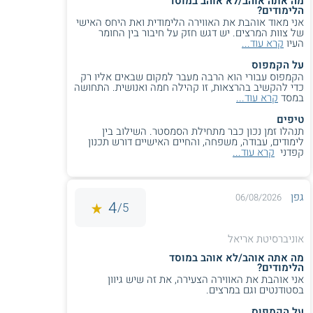
מה אתה אוהב/לא אוהב במוסד
הלימודים?
אני מאוד אוהבת את האווירה הלימודית ואת היחס האישי
3.9
(24)
של צוות המרצים. יש דגש חזק על חיבור בין החומר
העיו
קרא עוד...
מכללת כנרת - תואר ראשון
על הקמפוס
הקמפוס עבורי הוא הרבה מעבר למקום שבאים אליו רק
כדי להקשיב בהרצאות, זו קהילה חמה ואנושית. התחושה
במסד
קרא עוד...
שירות אישי חינם
טיפים
תנהלו זמן נכון כבר מתחילת הסמסטר. השילוב בין
לימודים, עבודה, משפחה, והחיים האישיים דורש תכנון
קפדני
קרא עוד...
לימודי הנדסה - אורט
צפת - סוציולוגיה וניהול
הרמלין
גפן
06/08/2026
4
5/
מכללת תל חי - תואר
מכללת סכנין - לימודי
ראשון
חינוך
אוניברסיטת אריאל
מכללת ליפשיץ - תואר
בצלאל - תואר ראשון
מה אתה אוהב/לא אוהב במוסד
הלימודים?
ראשון
אני אוהבת את האווירה הצעירה, את זה שיש גיוון
בסטודנטים וגם במרצים.
מכון לנדר - תואר ראשון
מכללת אפרתה - לימודי
על הקמפוס