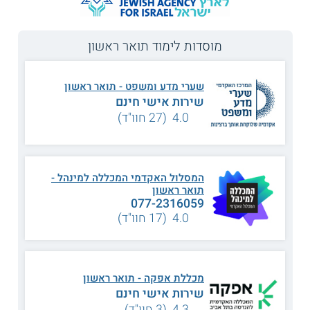
הרוח
, יש לצבור כ-120 נקודות זכות המורכבות מקורסים שונים.
מהי 'מהפכת המכללות'?
מוסדות לימוד תואר ראשון
בשנים האחרונות תחום ההשכלה הגבוהה בארץ עבר שינויים
רבים, וזאת בעיקר בזכותה של "מהפכת המכללות".
שערי מדע ומשפט - תואר ראשון
בעבר,
לימודי תואר ראשון
התקיימו רק במסגרת
שירות אישי חינם
האוניברסיטאות בארץ. מאז שהוקמו המכללות הפרטיות כמו
המכללה למינהל, וכן, מכללות ציבוריות כגון מכללת ספיר,
4.0 (27 חוו"ד)
המכללה האקדמית אשקלון ומכללת צפת, האפשרות לרכוש
השכלה גבוהה הפכה לנגישה וזמינה יותר לסטודנטים מכל
קצוות הארץ.
המסלול האקדמי המכללה למינהל -
מלבד לכך, מאז שבירת המונופול שהיה מצוי בידי
תואר ראשון
האוניברסיטאות גם תנאי הקבלה ללימודי התואר ירדו באופן
077-2316059
משמעותי. רוב המכללות והאוניברסיטאות דורשות ציוני בחינה
פסיכומטרית בשילוב עם ציוני בחינת הבגרות, אולם,
4.0 (17 חוו"ד)
קיימות
מכללות
ואף
אוניברסיטאות
שמקבלות לשורותיהם גם
סטודנטים החסרים בציון של הבחינה הפסיכומטרית.
מהו שכר הלימוד?
מכללת אפקה - תואר ראשון
שירות אישי חינם
מחירו של תואר ראשון באוניברסיטה או המכללה ציבורית ינוע
4.3 (3 חוו"ד)