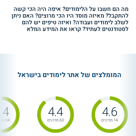
מה הם חשבו על הלימודים? איפה היה הכי קשה
4.4
(5)
2.0
(3)
להתקבל? מאיזה מוסד היו הכי מרוצים? האם ניתן
לשלב לימודים ועבודה? ואיזה טיפים יש להם
האקדמית רמת גן - תואר ראשון
SCE - תואר ראשון
לסטודנטים לעתיד? קראו את המידע המלא
שירות אישי חינם
שירות אישי חינם
המומלצים של אתר לימודים בישראל
4.0
(75)
4.3
(22)
.4
4.4
4.6
מכללת אשקלון - תואר ראשון
תואר ראשון באוניברסיטת חיפה
14 מדרגים
63 מדרגים
34 מדרגים
שירות אישי חינם
שירות אישי חינם