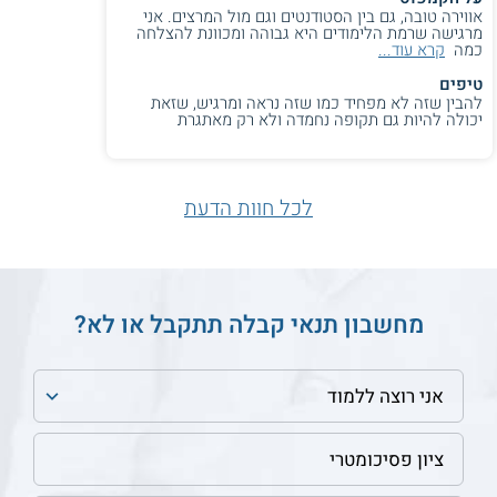
חינוך
אווירה טובה, גם בין הסטודנטים וגם מול המרצים. אני
מרגישה שרמת הלימודים היא גבוהה ומכוונת להצלחה
כמה
קרא עוד...
המרכז האקדמי כרמל -
HIT המכון הטכנולוגי -
תואר ראשון
תואר ראשון
טיפים
להבין שזה לא מפחיד כמו שזה נראה ומרגיש, שזאת
יכולה להיות גם תקופה נחמדה ולא רק מאתגרת
מכללת הולידי אין - תואר
המכללה האקדמית
ראשון
הערבית לחינוך - תואר
ראשון
לכל חוות הדעת
מחשבון תנאי קבלה תתקבל או לא?