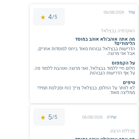
שיר
06/08/2026
שירות אישי חינם
שירות אישי חינם
4
5/
האקדמיה בבצלאל
מה אתה אוהב/לא אוהב במוסד
הלימודים?
הדרישות בבצלאל גבוהות מאוד ביחס למוסדות אחרים,
אבל אני מרוצה.
על הקמפוס
4.2
(122)
3.9
(24)
חלום חיי ללמוד בבצלאל, ואני מרוצה ואוהבת ללמוד פה.
על אף הדרישות הגבוהות.
תואר ראשון - אוניברסיטת
הקריה האקדמית אונו - תואר
אריאל
ראשון
טיפים
לא לוותר על החלום, בבצלאל צריך כוח וסבלנות תמיד!
ממליצה מאוד.
שירות אישי חינם
שירות אישי חינם
5
5/
שירה
06/08/2026
מכללת הרצוג