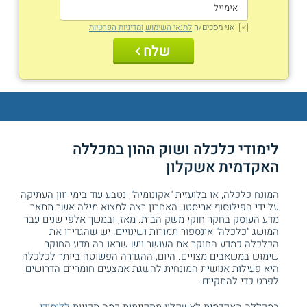
אני מסכים/ה
לתנאי השימוש
ומדיניות הפרטיות
שלח
לימודי כלכלה ושוק ההון במכללה
האקדמית אשקלון
המונח כלכלה, או בלועזית "אקונומיה", נטבע עוד בימי יוון העתיקה
על ידי הפילוסוף אריסטו. האחרון רצה למצוא מילה אשר תתאר
מדע העוסק בחקר חוקי משק הבית. מאז, ובמשך אלפי שנים עבר
המושג "כלכלה" אינספור תמורות ושינויים. יש שהגדירו את
הכלכלה כמדע החוקר את העושר ויש שראו בה מדע החוקר
שימוש במשאבים מצויים. היום, ההגדרה הפשוטה ביותר לכלכלה
היא פעילות אנושית המונחית להשגת אמצעים חומריים הדרושים
לפרט כדי להתקיים.