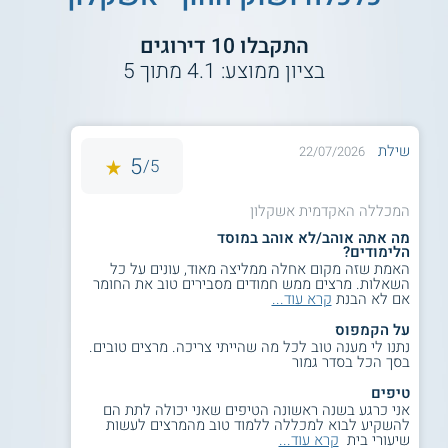
קראו גם על
לימודי בנקאות
התקבלו
10
דירוגים
בציון ממוצע:
4.1
מתוך
5
למידע נוסף לחצו:
מכללת אשקלון | המכללה
האקדמית אשקלון
שילת
22/07/2026
5
5/
המכללה האקדמית אשקלון
מה אתה אוהב/לא אוהב במוסד
הלימודים?
האמת שזה מקום אחלה ממליצה מאוד, עונים על כל
השאלות. מרצים ממש חמודים מסבירים טוב את החומר
אם לא הבנת
קרא עוד...
על הקמפוס
נתנו לי מענה טוב לכל מה שהייתי צריכה. מרצים טובים.
בסך הכל בסדר גמור
טיפים
אני כרגע בשנה ראשונה הטיפים שאני יכולה לתת הם
להשקיע לבוא למכללה ללמוד טוב מהמרצים לעשות
שיעורי בית
קרא עוד...