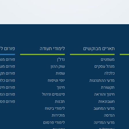
תארים מבוקשים
לימודי תעודה
פורום לי
משפטים
נדל"ן
פורום מנ
מנהל עסקים
שוק ההון
פורום מש
כלכלה
שפות
פורום תק
מדעי ההתנהגות
יופי וטיפוח
פורום כלכ
תקשורת
חינוך
פורום חינו
חינוך והוראה
פיננסים וניהול
פורום הנ
חשבונאות
תכנות
פורום פסי
מדעי המחשב
לימודי ביטוח
הנדסה
מזכירות
מדעי המדינה
לימודי פרסום