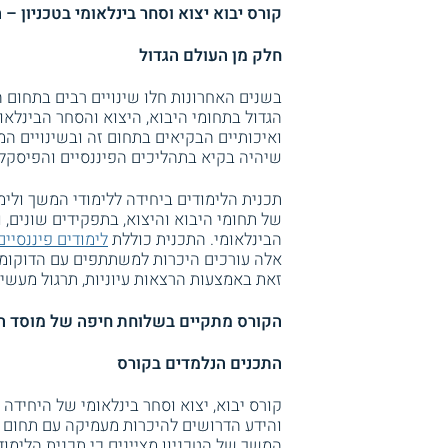
קורס יבוא יצוא וסחר בינלאומי בטכניון – 
חלק מן העולם הגדול
בשנים האחרונות חלו שינויים רבים בתחום 
הגדול בתחומי היבוא, היצוא והסחר הבינלאו
ואיכותיים הבקיאים בתחום זה ובשינויים המ
שיהיה בקיא בתהליכים הפיננסיים והפיסקלי
תכנית הלימודים ביחידה ללימודי המשך ולי
של תחומי היבוא והיצוא, בתפקידים שונים,
הבינלאומי. התכנית כוללת
לימודים פיננסיים
אלה עורכים היכרות למשתתפים עם הדוקומנט
זאת באמצעות הרצאות עיוניות, תרגול מעשי רב
הקורס מתקיים בשלוחת חיפה של מוסד ה
התכנים הנלמדים בקורס
קורס יבוא, יצוא וסחר בינלאומי של היחידה 
והידע הדרושים להיכרות מעמיקה עם תחום מו
המשך של הטכניון מציינים כי תכנית הלימוד