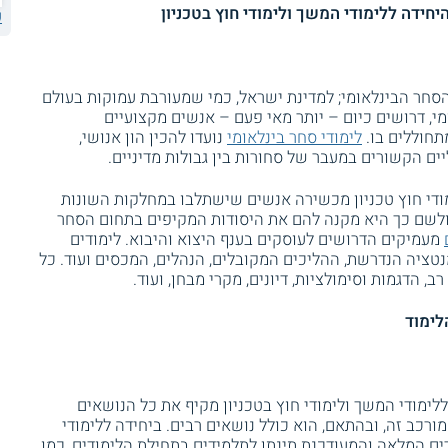
היחידה ללימודי המשך ולימודי חוץ בטכניון
ע
הסחר הבינלאומי; למדינת ישראל, כמי שמעורבת עמוקות בעולם
מי, דרושים כיום – יותר מאי פעם – אנשים מקצועיים
תחוללים בו.
לימודי סחר בינלאומי
נועדו להכין הון אנושי,
ים הקשורים במעבר של סחורות בין גבולות מדיניים.
מודי חוץ טכניון מכשירה אנשים שישתלבו במחלקות השונות
 ולשם כך היא מקנה להם את היסודות המקיפים בתחום הסחר
מעמיקים הדרושים לעוסקים בענף היצוא והיבוא. לימודים
ציה הנדרשת, ההליכים המקובלים, הנהלים, המכסים ועוד. כל
, הדגמות וסימולציות, דיונים, מקרי מבחן, ועוד.
לימוד
ללימודי המשך ולימודי חוץ בטכניון מקיף את כל הנושאים
רכב זה, ובהתאם, הוא כולל נושאים רבים. ביחידה ללימודי
ים המלאה והמעודכנת תינתן לתלמידים בתחילת הלימודים, כמו