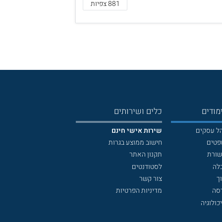
881 צפיות
מודים
כלים ושירותים
הל עסקים
שירות אישי חינם
פטים
חישוב ממוצע בגרות
שורת
תקנון האתר
לה
לסטודנטים
ך
צור קשר
דסה
מדיניות הפרטיות
כולוגיה