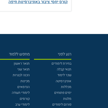
קורס יחסי ציבור באוניברסיטת חיפה
רגע לפני
מחפש ללמוד
בחירת לימודים
תואר ראשון
תנאי קבלה
תואר שני
שכר לימוד
הכנה לבגרות
אוניברסיטה
מכינות
מכללות
הנדסאים
ימים פתוחים
לימודי תעודה
מלגות
קורסים
פורום לימודים
לימודי ערב