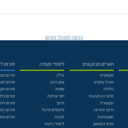
כניסה למנהלי פורום
תארים מבוקשים
לימודי תעודה
פורום לי
משפטים
נדל"ן
פורום מנ
מנהל עסקים
שוק ההון
פורום מש
כלכלה
שפות
פורום תק
מדעי ההתנהגות
יופי וטיפוח
פורום כלכ
תקשורת
חינוך
פורום חינו
חינוך והוראה
פיננסים וניהול
פורום הנ
חשבונאות
תכנות
פורום פסי
מדעי המחשב
לימודי ביטוח