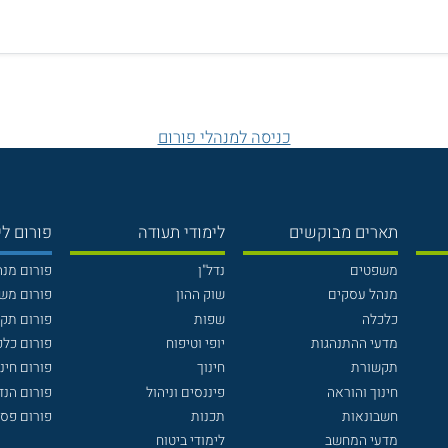
כניסה למנהלי פורום
תארים מבוקשים
לימודי תעודה
פורום לי
משפטים
נדל"ן
פורום מנ
מנהל עסקים
שוק ההון
פורום מש
כלכלה
שפות
פורום תק
מדעי ההתנהגות
יופי וטיפוח
פורום כלכ
תקשורת
חינוך
פורום חינו
חינוך והוראה
פיננסים וניהול
פורום הנ
חשבונאות
תכנות
פורום פסי
מדעי המחשב
לימודי ביטוח