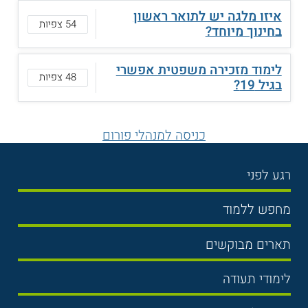
איזו מלגה יש לתואר ראשון
54 צפיות
בחינוך מיוחד?
לימוד מזכירה משפטית אפשרי
48 צפיות
בגיל 19?
כניסה למנהלי פורום
רגע לפני
בחירת לימודים
מחפש ללמוד
תנאי קבלה
תואר ראשון
תארים מבוקשים
שכר לימוד
תואר שני
משפטים
אוניברסיטה
לימודי תעודה
הכנה לבגרות
מנהל עסקים
מכללות
נדל"ן