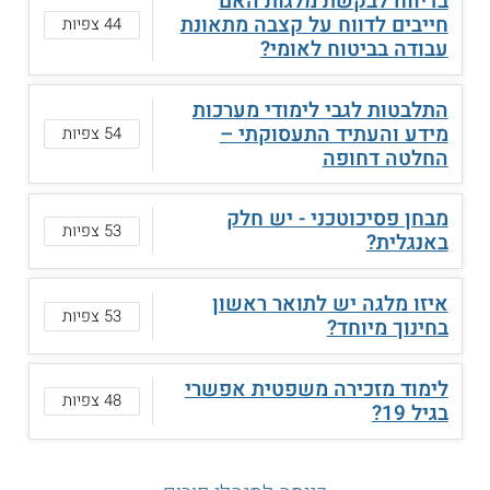
בדיווח לבקשת מלגות האם
חייבים לדווח על קצבה מתאונת
44 צפיות
עבודה בביטוח לאומי?
התלבטות לגבי לימודי מערכות
מידע והעתיד התעסוקתי –
54 צפיות
החלטה דחופה
מבחן פסיכוטכני - יש חלק
53 צפיות
באנגלית?
איזו מלגה יש לתואר ראשון
53 צפיות
בחינוך מיוחד?
לימוד מזכירה משפטית אפשרי
48 צפיות
בגיל 19?