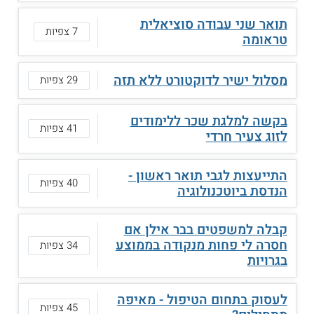
תואר שני עבודה סוציאלית
7 צפיות
טראומה
מסלול ישיר לדוקטורט ללא תזה
29 צפיות
בקשה למלגת שכר ללימודים
41 צפיות
לזוג צעיר חרדי
התייעצות לגבי תואר ראשון -
40 צפיות
הנדסת ביוטכנולוגיה
קבלה למשפטים בבר אילן אם
חסרה לי פחות מנקודה בממוצע
34 צפיות
בגרויות
לעסוק בתחום הטיפול - מאיפה
45 צפיות