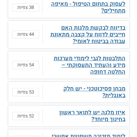
לעסוק בתחום הטיפול - מאיפה
38 צפיות
מתחילים?
בדיווח לבקשת מלגות האם
חייבים לדווח על קצבה מתאונת
44 צפיות
עבודה בביטוח לאומי?
התלבטות לגבי לימודי מערכות
מידע והעתיד התעסוקתי –
54 צפיות
החלטה דחופה
מבחן פסיכוטכני - יש חלק
53 צפיות
באנגלית?
איזו מלגה יש לתואר ראשון
52 צפיות
בחינוך מיוחד?
לימוד מזכירה משפטית אפשרי