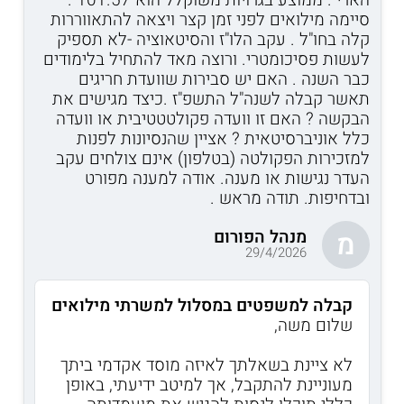
סיימה מילואים לפני זמן קצר ויצאה להתאווררות
קלה בחו"ל . עקב הלו"ז והסיטאוציה -לא תספיק
לעשות פסיכומטרי. ורוצה מאד להתחיל בלימודים
כבר השנה . האם יש סבירות שוועדת חריגים
תאשר קבלה לשנה"ל התשפ"ז .כיצד מגישים את
הבקשה ? האם זו וועדה פקולטטטיבית או וועדה
כלל אוניברסיטאית ? אציין שהנסיונות לפנות
למזכירות הפקולטה (בטלפון) אינם צולחים עקב
העדר נגישות או מענה. אודה למענה מפורט
ובדחיפות. תודה מראש .
מנהל הפורום
מ
29/4/2026
קבלה למשפטים במסלול למשרתי מילואים
שלום משה,
לא ציינת בשאלתך לאיזה מוסד אקדמי ביתך
מעוניינת להתקבל, אך למיטב ידיעתי, באופן