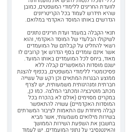
כללי תוכלו לנסות להגיש את מועמדותה
לוועדת החריגים ללימודי המשפטים, כמובן
שהיא תידרש לעמוד בכל הקריטריונים
הנדרשים באותו המוסד האקדמי במלואם.
תנאי הקבלה במעמד ועדת חריגים נתונים
לשיקולו הבלעדי של המוסד האקדמי, והוא
רשאי להחליט על קבלתם של המועמדים
אשר אינם עומדים בסף הנדרש אך קרובים לו
מאוד, ביחס לכל המועמדים באותו המועד.
ישנם מוסדות המאפשרים קבלה ללא
פסיכומטרי ללימודי המשפטים, בכפוף להצגת
ממוצע הבגרות המתאים וכן רקע של עשייה
חברתית ומנהיגותית משמעותית, יש לצרף
מכתב מוטיבציה ומכתבי המלצה. כמו כן,
במקרים מסוימים (אולם לא בהכרח בכל
המוסדות האקדמיים) עשויה להתאפשר
קבלה מיוחדת עם התאמות לציבור המשרתים
בשירות מילואים משמעותי, אשר מביא
בחשבון את השפעת השירות הממושך
והאינטנסיבי על נתוני המועמדים. יש לעמוד