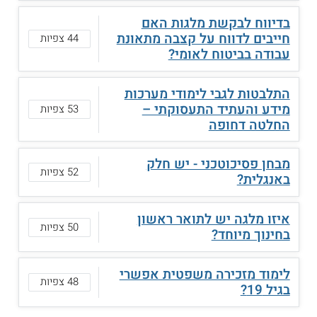
בדיווח לבקשת מלגות האם
חייבים לדווח על קצבה מתאונת
44 צפיות
עבודה בביטוח לאומי?
התלבטות לגבי לימודי מערכות
מידע והעתיד התעסוקתי –
53 צפיות
החלטה דחופה
מבחן פסיכוטכני - יש חלק
52 צפיות
באנגלית?
איזו מלגה יש לתואר ראשון
50 צפיות
בחינוך מיוחד?
לימוד מזכירה משפטית אפשרי
48 צפיות
בגיל 19?