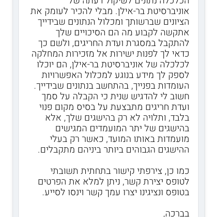
הכלכלה נתונים לשיקול דעתה של
אוניברסיטת בר-אילן. מבלי להכיר לעומק את
הציונים שברשותך ומכלול הנתונים שבידייך
אתקשה לקבוע מה הם הסיכויים שלך
להתקבל במסגרת ועדת החריגים, ולשם כך
כדאי לך לפנות ישירות אל מזכירות המחלקה
לכלכלה של אוניברסיטת בר-אילן, הם יוכלו
לספק לך מידע בנוגע למכלול האפשרויות
העומדות בפנייך, בהתחשב בנתונים שבידייך.
חשוב לי להדגיש שנית כי הקבלה על סמך
ועדת חריגים מתבצעת על בסיס מקום פנוי
בלבד, ותלויה לא רק בהישגים שלך, אלא
בהישגים של יתר המועמדים המגישים
מועמדות באותו המועד, כאשר רק בעלי
ההישגים הגבוהים ביותר ביניהם מתקבלים.
כמו כן, צירפתי קישור בתחתית תשובתי
לטופס יצירת קשר, ניתן למלא את הפרטים
בטופס ונציגינו יצרו עמך קשר וינסו לסייע.
בברכה,