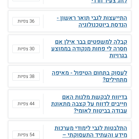
לזוג צעיר חרדי
התייעצות לגבי תואר ראשון -
36 צפיות
הנדסת ביוטכנולוגיה
קבלה למשפטים בבר אילן אם
חסרה לי פחות מנקודה בממוצע
30 צפיות
בגרויות
לעסוק בתחום הטיפול - מאיפה
38 צפיות
מתחילים?
בדיווח לבקשת מלגות האם
חייבים לדווח על קצבה מתאונת
44 צפיות
עבודה בביטוח לאומי?
התלבטות לגבי לימודי מערכות
מידע והעתיד התעסוקתי –
54 צפיות