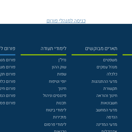
כניסה למנהלי פורום
תארים מבוקשים
לימודי תעודה
פורום לי
משפטים
נדל"ן
פורום מנ
מנהל עסקים
שוק ההון
פורום מש
כלכלה
שפות
פורום תק
מדעי ההתנהגות
יופי וטיפוח
פורום כלכ
תקשורת
חינוך
פורום חינו
חינוך והוראה
פיננסים וניהול
פורום הנ
חשבונאות
תכנות
פורום פסי
מדעי המחשב
לימודי ביטוח
הנדסה
מזכירות
מדעי המדינה
לימודי פרסום
אדריכלות
טכנאות