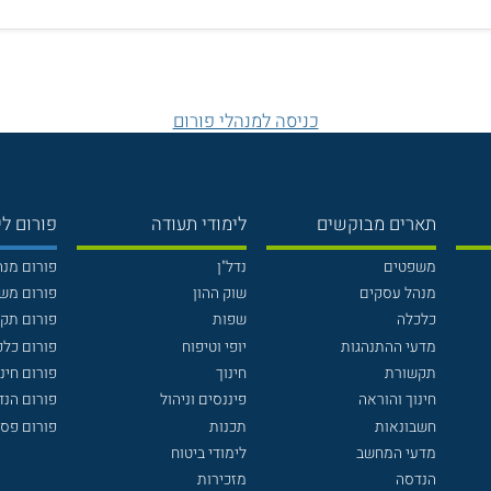
כניסה למנהלי פורום
תארים מבוקשים
לימודי תעודה
פורום לי
משפטים
נדל"ן
פורום מנ
מנהל עסקים
שוק ההון
פורום מש
כלכלה
שפות
פורום תק
מדעי ההתנהגות
יופי וטיפוח
פורום כלכ
תקשורת
חינוך
פורום חינו
חינוך והוראה
פיננסים וניהול
פורום הנ
חשבונאות
תכנות
פורום פסי
מדעי המחשב
לימודי ביטוח
הנדסה
מזכירות