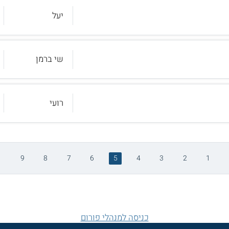
יעל
שי ברמן
רועי
9
8
7
6
5
4
3
2
1
כניסה למנהלי פורום