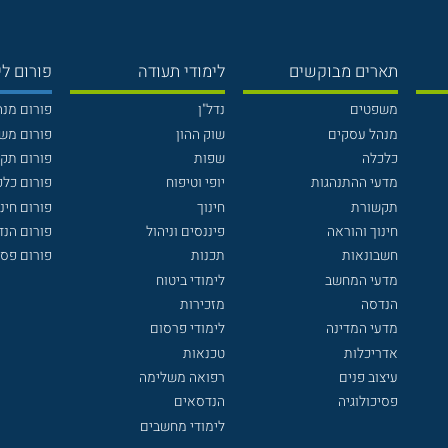
תארים מבוקשים
לימודי תעודה
פורום לי
משפטים
נדל"ן
פורום מנ
מנהל עסקים
שוק ההון
פורום מש
כלכלה
שפות
פורום תק
מדעי ההתנהגות
יופי וטיפוח
פורום כלכ
תקשורת
חינוך
פורום חינו
חינוך והוראה
פיננסים וניהול
פורום הנ
חשבונאות
תכנות
פורום פסי
מדעי המחשב
לימודי ביטוח
הנדסה
מזכירות
מדעי המדינה
לימודי פרסום
אדריכלות
טכנאות
עיצוב פנים
רפואה משלימה
פסיכולוגיה
הנדסאים
לימודי מחשבים