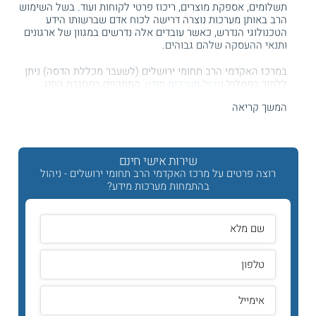
תשלומים, אספקת מוצרים, ריכוז פרטי לקוחות ועוד. בשל השימוש
הרב באותן מערכות נוצרה דרישה לכוח אדם שברשותו הידע
הטכנולוגי הנדרש, כאשר עובדים אלה נדרשים במגוון של ארגונים
ותנאי ההעסקה שלהם גבוהים.
במרכז האקדמי הרב תחומי ירושלים (לשעבר מכללת הדסה) ניתן
ללמוד במסלול
ניהול מערכות מידע
, המתקיים במסגרת החוג
לניהול. בחוג זה מכשירים את הסטודנטים לתפקידי משאבי אנוש,
המשך קריאה
מערכות תיירות ומערכות בריאות. בלימודים אלה נרכש ידע בתחום
מערכות המידע תוך התאמה למגמות אקטואליות בשוק העבודה
המשתנה.
שירות אישי חינם
מסלול לימודים זה מתאים למעוניינים לשלב עבודה עם אנשים עם
כלים טכנולוגיים מתקדמים. במהלכו מקבלים הכשרה לתפקידים
רוצה פרטים על מרכז האקדמי הרב תחומי ירושלים - ניהול
כגון מנהלי מערכות, מנתחי מערכות, מנהלי פרויקטים טכנולוגיים
בהתמחות מערכות מידע?
ועוד. בעלי תפקידים אלה משמשים חוליה מקשרת בין עולם
הטכנולוגיה לעולם
הניהול
והעסקים ונדרשים להבין צורכים
עסקיים וטכנולוגיים כאחד.
בניגוד ללימודי הנדסת מערכות מידע או לימודי מדעי המחשב,
במסלול זה מכשירים מנהלים שברשותם ידע נרחב בניהול מערכות
מידע, ולא מתמקדים בטכנולוגיות עצמן. בוגרי מסלול זה יכולים
להשתלב במגוון אפיקי קריירה ולהשתלב בתפקידי ניהול טכנולוגי,
לרבות מנהלי מערכות מידע, מנהלי דיגיטל, מנתחי מערכות מידע,
מנהלי פרויקטים טכנולוגיים, מנהלי מוצר ועוד. מדובר בתפקידים