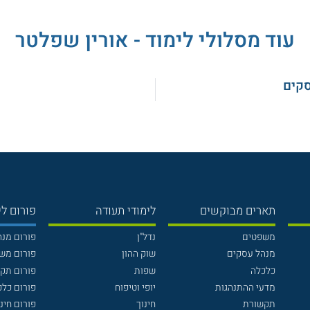
עוד מסלולי לימוד - אורין שפלטר
סקים
תארים מבוקשים
לימודי תעודה
פורום לי
משפטים
נדל"ן
פורום מנ
מנהל עסקים
שוק ההון
פורום מש
כלכלה
שפות
פורום תק
מדעי ההתנהגות
יופי וטיפוח
פורום כלכ
תקשורת
חינוך
פורום חינו