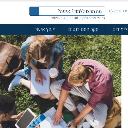
רסם אצלנו
למשל: מנהל עסקים, משפטים, שם המוסד
לימודים
סקר הסטודנטים
ייעוץ אישי