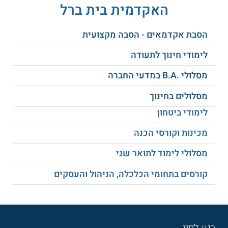
האקדמית בית ברל
בתחום הקוגניטיבי, הלשוני, החברתי, המוטורי,
ההתנהגותי, והרגשי.
הסבת אקדמאים - הסבה מקצועית
לימודי חינוך לתעודה
תלמידים על הרצף האוטיסטי:
מתמקדים
בתלמידים המאובחנים על פני הרצף האוטיסטי
מסלולי .B.A במדעי החברה
(ASD), החל מתלמידים בתפקוד נמוך, וכלה
בתלמידים בתפקוד גבוה.
מסלולים בחינוך
לימודי ביטחון
מה משך הלימודים ומתכונתם?
מכינות וקורסי הכנה
היקף התכנית
לתואר שני בחינוך
הינו שנתיים (4 סמסטרים).
מסלולי לימוד לתואר שני
הלימודים בתכנית M.Teach בחינוך המיוחד נערכים ביומיים
במהלך השבוע, וכוללים התנסות בבוקר אחד בשבוע לאורך שנה
א'.
קורסים בתחומי הכלכלה, הניהול והעסקים
למי מיועדת התכנית?
התכנית מיועדת לקהלי היעד הבאים: