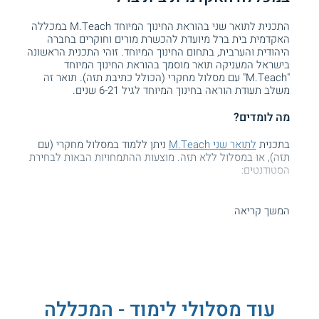
התכנית לתואר שני בהוראת החינוך המיוחד M.Teach במכללה
האקדמית בית ברל מיועדת להכשרת מורים וחוקרים בחברה
היהודית והערבית, בתחום החינוך המיוחד. זוהי התכנית הראשונה
בישראל המעניקה תואר מוסמך בהוראת החינוך המיוחד
"M.Teach" עם מסלול מחקרי (הכולל כתיבת תזה). תואר זה
משלב תעודת הוראה בחינוך המיוחד לגיל 6-21 שנים.
מה לומדים?
בתכנית
לתואר שני M.Teach
ניתן ללמוד במסלול מחקרי (עם
תזה), או במסלול ללא תזה. מוצעות ההתמחויות הבאות לבחירת
הסטודנטים:
תלמידים עם מוגבלות שכלית התפתחותית:
המשך קריאה
נלמדות מוגבלויות ברמה בינונית ומורכבת,
בטווח גיל רחב.
תלמידים עם לקויות למידה מורכבות:
בהתמחות מתמקדים בקומורבידיות (תחלואה
עוד מסלולי לימוד - המכללה
נלווית) בין לקויות למידה והפרעות נלוות