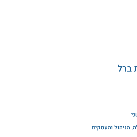
 ברל
ני
, הניהול והעסקים