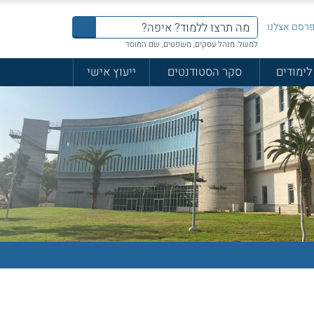
רסם אצלנו
למשל: מנהל עסקים, משפטים, שם המוסד
לימודים
סקר הסטודנטים
ייעוץ אישי