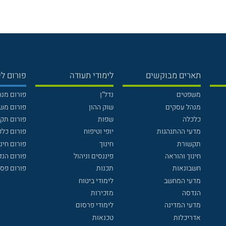
תארים מבוקשים
לימודי תעודה
פורום לי
משפטים
נדל"ן
פורום מנ
מנהל עסקים
שוק ההון
פורום מש
כלכלה
שפות
פורום תק
מדעי ההתנהגות
יופי וטיפוח
פורום כלכ
תקשורת
חינוך
פורום חינו
חינוך והוראה
פיננסים וניהול
פורום הנ
חשבונאות
תכנות
פורום פסי
מדעי המחשב
לימודי ביטוח
הנדסה
מזכירות
מדעי המדינה
לימודי פרסום
אדריכלות
טכנאות