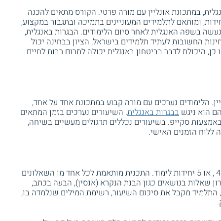
גלית, במתכונת אונליין עם מורה פרטי. הקורס מתאים להכנה
ת בחינת הבגרות באנגלית ברמת 3-5 יחידות, ומותאם לתלמידים המעוניינים בתמיכה ובתגבור במקצוע,
עשה בשפה האנגלית לאחר סיום הלימודים. הבגרות באנגלית,
נות החשובות לעתיד תלמידים בישראל, הציון בבחינה יכול
כן, היכולת לדבר בביטחון באנגלית יכולה לתרום רבות לחיים
ין. הלימודים נערכים עם מורה קבוע במתכונת אחד על אחד,
ם הוא ניגש
בבגרות באנגלית
. השיעורים נערכים בזמן המתאים
ו באמצעות סקייפ. בשיעורים נכללים תרגולים מעשיים בשיחה,
 ללוח הזמנים האישי.
ניתן לקבל הכנה לרמות הבגרות השונות - 3, 4 , או 5 יחידות לימוד. התכנית מותאמת לכל אחד מן השאלונים
ון שאלות בנושאים כגון הבנת הנקרא (אנסין), הבעה בכתב,
, התלמיד מקבל את סיכום השיעור, רשימת המילים שנלמדה בו,
.