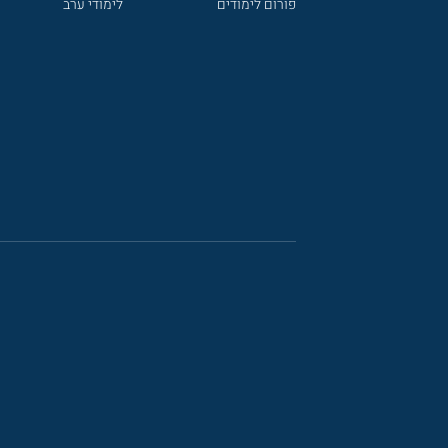
פורום לימודים
לימודי ערב