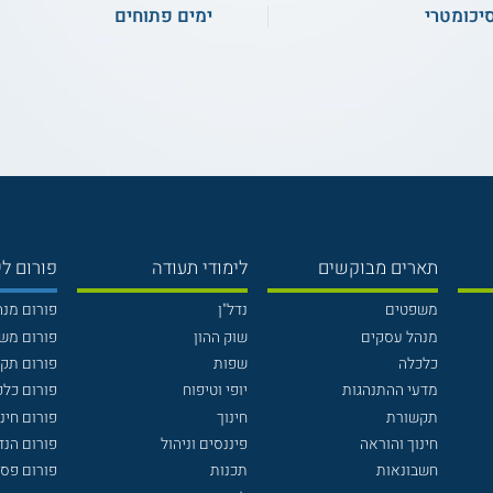
יכומטרי
ימים פתוחים
תארים מבוקשים
לימודי תעודה
פורום לי
משפטים
נדל"ן
פורום מנ
מנהל עסקים
שוק ההון
פורום מש
כלכלה
שפות
פורום תק
מדעי ההתנהגות
יופי וטיפוח
פורום כלכ
תקשורת
חינוך
פורום חינו
חינוך והוראה
פיננסים וניהול
פורום הנ
חשבונאות
תכנות
פורום פסי