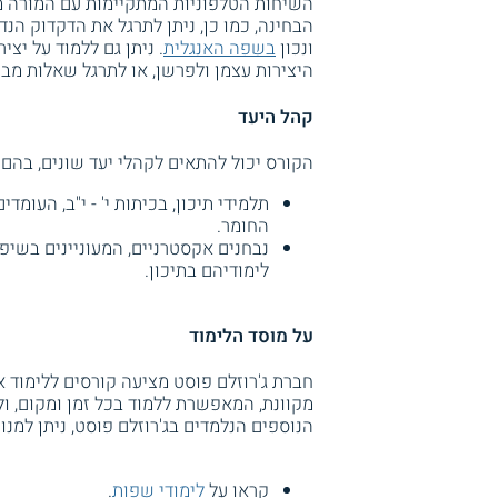
השיחות הטלפוניות המתקיימות עם המורה 
הבחינה, כמו כן, ניתן לתרגל את הדקדוק ה
ונכון
בשפה האנגלית
. ניתן גם ללמוד על יצ
היצירות עצמן ולפרשן, או לתרגל שאלות מבח
קהל היעד
הקורס יכול להתאים לקהלי יעד שונים, בהם:
תלמידי תיכון, בכיתות י' - י"ב, העומד
החומר.
נבחנים אקסטרניים, המעוניינים בשיפו
לימודיהם בתיכון.
על מוסד הלימוד
חברת ג'רוזלם פוסט מציעה קורסים ללימוד א
מקוונת, המאפשרת ללמוד בכל זמן ומקום, ו
הנוספים הנלמדים בג'רוזלם פוסט, ניתן למנו
קראו על
לימודי שפות
.