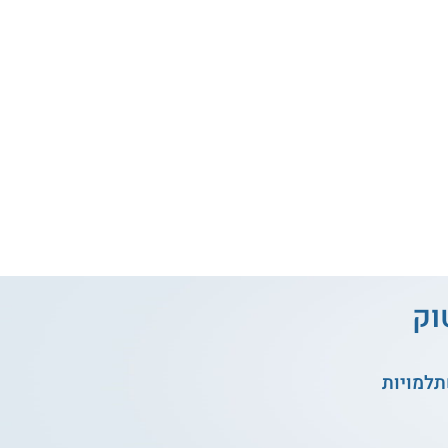
וק
תלמויות