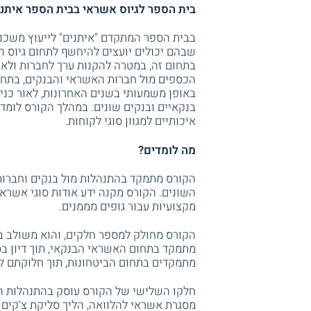
בית הספר לגיוס אשראי בבית הספר איתני
בבית הספר המתקדם "איתנים" לייעוץ משכנת
שבהם יכולים יועצים להיחשף לתחום גיוס ה
בתחום זה, במטרה להקנות ערך לחברות ולא
הכספים מול חברות האשראי והבנקים, בתחו
באופן משמעותי בשנים האחרונות, לאור כניס
בנקאיים ובנקים שונים. במהלך הקורס לומדי
איכותיים למגוון סוגי לקוחות.
מה לומדים?
הקורס מתמקד בהתנהלות מול בנקים וחברו
השונים. הקורס מקנה ידע אודות סוגי אשראי 
מקצועיות עבור גופים מממנים.
הקורס מחולק למספר חלקים, והוא משולב ב
מתמקד בתחום האשראי הבנקאי, תוך דיון בסו
מתמקדים בתחום הביטחונות, תוך חלוקתם לסו
חלקו השלישי של הקורס עוסק בהתנהלות הש
מסגרת אשראי להלוואה, הליך סליקת צ'קים בי