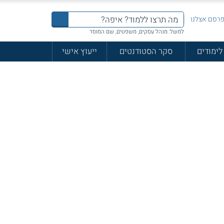
רסם אצלנו
למשל: מנהל עסקים, משפטים, שם המוסד
לימודים
סקר הסטודנטים
ייעוץ אישי