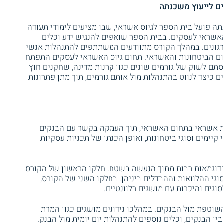
ם לייעוץ משכנתה
ה פועל בית הספר לגיוס אשראי, שבו מציעים לימודי תעודה
אשראי לעסקים. בבית הספר שואפים להנגיש ידע וכלים
רגונים. במהלך הקורס מתוודעים המשתתפים להתנהלות אנשי
ם הביטחונות והאשראי. תחום גיוס האשראי לעסקים התפתח
תם לשוק של גורמים שונים כגון קרנות מדינה, שחקנים חוץ
ם כיצד לנווט בהתנהלות מול אותם גורמים, תוך מתן פתרונות
ת אשראי בתחום האשראי, תוך העמקה בקשר עם הבנקים
קיימים וסוגי ביטחונות, ואופן הכנתן של תכניות עסקיות
דוגמאות רבות מתוך הנעשה בשטח. חלקו הראשון של הקורס
גי ההלוואות וההבדלים ביניהן. בחלקו השני של הקורס,
גים והיכרות עם מושגים רלוונטיים.
וטפת מול הבנקים. במהלכו נידונים מושגים כגון המרת
ן הבנקים, וכלים נוספים להתנהלות יום יומית מול הבנק.