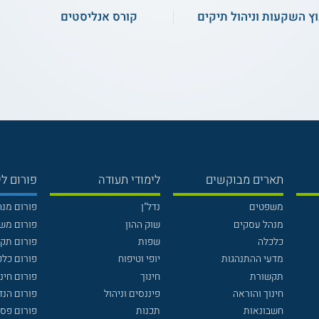
וץ השקעות וניהול תיקים
קורס אנליסטים
תארים מבוקשים
לימודי תעודה
פורום לי
משפטים
נדל"ן
פורום מנ
מנהל עסקים
שוק ההון
פורום מש
כלכלה
שפות
פורום תק
מדעי ההתנהגות
יופי וטיפוח
פורום כלכ
תקשורת
חינוך
פורום חינו
חינוך והוראה
פיננסים וניהול
פורום הנ
חשבונאות
תכנות
פורום פסי