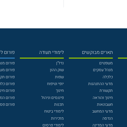
תארים מבוקשים
לימודי תעודה
פורום לי
משפטים
נדל"ן
פורום מנ
מנהל עסקים
שוק ההון
פורום מש
כלכלה
שפות
פורום תק
מדעי ההתנהגות
יופי וטיפוח
פורום כלכ
תקשורת
חינוך
פורום חינו
חינוך והוראה
פיננסים וניהול
פורום הנ
חשבונאות
תכנות
פורום פסי
מדעי המחשב
לימודי ביטוח
הנדסה
מזכירות
מדעי המדינה
לימודי פרסום