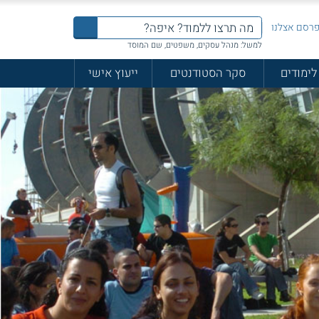
רסם אצלנו
למשל: מנהל עסקים, משפטים, שם המוסד
לימודים
סקר הסטודנטים
ייעוץ אישי