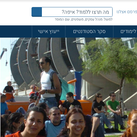
רסם אצלנו
למשל: מנהל עסקים, משפטים, שם המוסד
לימודים
סקר הסטודנטים
ייעוץ אישי