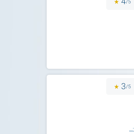
4
5/
3
5/
..