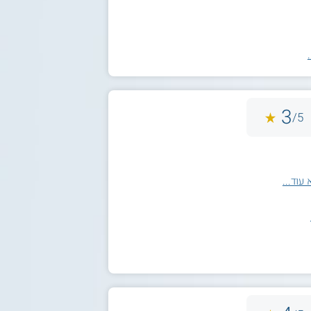
3
5/
עוד...