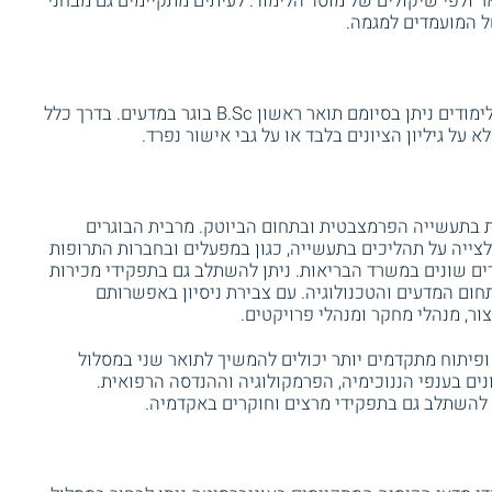
 ולפי שיקולים של מוסד הלימוד. לעיתים מתקיימים גם מבחני
ל המועמדים למגמה.
לסטודנטים העומדים בהצלחה בכל חובות הלימודים ניתן בסיומם תואר ראשון B.Sc בוגר במדעים. בדרך כלל
 על גיליון הציונים בלבד או על גבי אישור נפרד.
 בתעשייה הפרמצבטית ובתחום הביוטק. מרבית הבוגרים
לצייה על תהליכים בתעשייה, כגון במפעלים ובחברות התרופות
דים שונים במשרד הבריאות. ניתן להשתלב גם בתפקידי מכירות
ום המדעים והטכנולוגיה. עם צבירת ניסיון באפשרותם
ור, מנהלי מחקר ומנהלי פרויקטים.
ופיתוח מתקדמים יותר יכולים להמשיך לתואר שני במסלול
ים בענפי הננוכימיה, הפרמקולוגיה וההנדסה הרפואית.
 להשתלב גם בתפקידי מרצים וחוקרים באקדמיה.