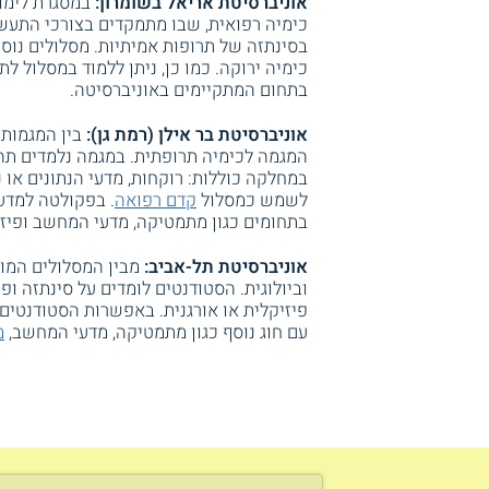
אוניברסיטת אריאל בשומרון:
במסגרת לימוד
כימיה רפואית, שבו מתמקדים בצורכי התעשי
בסינתזה של תרופות אמיתיות. מסלולים נוס
כימיה ירוקה. כמו כן, ניתן ללמוד במסלול 
בתחום המתקיימים באוניברסיטה.
אוניברסיטת בר אילן (רמת גן):
בין המגמות 
המגמה לכימיה תרופתית. במגמה נלמדים תהלי
במחלקה כוללות: רוקחות, מדעי הנתונים או ננ
לשמש כמסלול
קדם רפואה
. בפקולטה למדע
בתחומים כגון מתמטיקה, מדעי המחשב ופיזי
אוניברסיטת תל-אביב:
מבין המסלולים המו
וביולוגית. הסטודנטים לומדים על סינתזה ופ
פיזיקלית או אורגנית. באפשרות הסטודנטים
עם חוג נוסף כגון מתמטיקה, מדעי המחשב,
מ