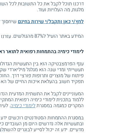
דרכנו תוכל לקבל את כל התשובות לכל השאל
מלגות, מה העלויות ועוד.
לחץ/י כאן ותקבל/י שירות בחינם
שיחסוך לך
המידע באתר הועיל ל87% מהגולשים.
עזרנו 
לימודי כימיה בהתמחות רפואית לתואר רא
ענף הפרמצבטיקה הוא בין התעשיות הגדולות
תעשייתי ומדי שנה הוא מגלגל מיליארדי שק
פיתוח של מוצרים ותרופות פורצי דרך. החו
תפקיד חשוב בהעלאת איכות החיים של האוכ
המעוניינים לקבל את התשתית המדעית הנד
ללמוד בתכנית לימודי כימיה רפואית המתקיי
המקרים כמגמה במסגרת
לימודי כימיה
. לעי
במסגרת ההתמחות הסטודנטים רוכשים ידע 
ובתעשיות אלה נדרשים היום מן העובדים כיש
מדעיים. ידע זה יכול לסייע לבוגרים להשתל