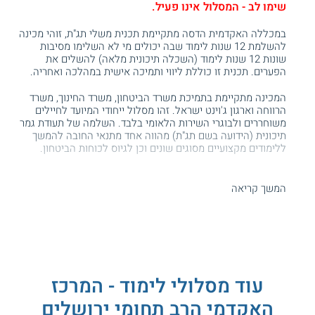
שימו לב - המסלול אינו פעיל.
במכללה האקדמית הדסה מתקיימת תכנית משלי תג"ת, זוהי מכינה
להשלמת 12 שנות לימוד שבה יכולים מי לא השלימו מסיבות
שונות 12 שנות לימוד (השכלה תיכונית מלאה) להשלים את
הפערים. תכנית זו כוללת ליווי ותמיכה אישית במהלכה ואחריה.
המכינה מתקיימת בתמיכת משרד הביטחון, משרד החינוך, משרד
הרווחה וארגון ג'וינט ישראל. זהו מסלול ייחודי המיועד לחיילים
משוחררים ולבוגרי השירות הלאומי בלבד. השלמה של תעודת גמר
תיכונית (הידועה בשם תג"ת) מהווה אחד מתנאי החובה להמשך
ללימודים מקצועיים מסוגים שונים וכן לגיוס לכוחות הביטחון.
תכנית הלימודים
המשך קריאה
במהלך תכנית
השלמת 12 שנות לימוד
הסטודנטים לומדים מספר
מקצועות יסוד המותאמים להנחיות משרד החינוך לגבי השלמת
ההשכלה. בין המקצועות הללו ניתן למנות מתמטיקה, הבנת
הנקרא וכתיבת חיבור. כמו כן, הסטודנטים במכינה רוכשים
מיומנויות למידה שיכולות לסייע להם בהמשך דרכם הלימודית.
מתכונת הלימוד
עוד מסלולי לימוד - המרכז
האקדמי הרב תחומי ירושלים
אורכה של
המכינה
7 חודשים. השיעורים בה מתקיימים בחמישה