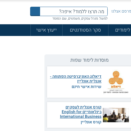
רסם אצלנו
למשל: מנהל עסקים, משפטים, שם המוסד
לימודים
סקר הסטודנטים
ייעוץ אישי
מוסדות לימוד שפות
דיאלוג האוניברסיטה הפתוחה -
אנגלית אונליין
שירות אישי חינם
קורס אנגלית לעסקים
בינלאומיים English for
International Business
קורס אונליין