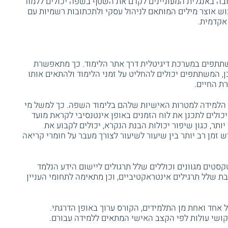
בה באנגלית המעוניינים לקדם את השטף בשפה יכולים ללמוד
כוש אוצר מילים המותאם לניהול עסקי ולתכתובות רשמיות עם
 אקדמית.
שתתפים במערכת דיגיטלית דרך אתר הלימוד. כך מתאפשרת
, המשתתפים יכולים להחליט על זמני הלימוד ולהתאים אותו
ת החיים.
 הלמידה למטרות האישיות שלהם בלימוד השפה. כך למשל מי
יכולים לתכנן את לוח הזמנים באופן אינטנסיבי לקראת מועד
תר, כגון שיפור יכולות הבנת הנקרא, יכולים לקבוע את
 זמן רב יותר בין שיעור לשיעור לצורך מעבר על חומרי קריאה
סטים מגוונים וכוללים שלל תרגולים ליישום הידע הנלמד
ת שלל תרגילים אינטראקטיביים, וכן מתאימה לתחומי העניין
 אחד ואחת מן התלמידים, הקורס ערוך באופן הדרגתי.
קושי עולות לפי הקצב האישי המתאים ללמידה עבורם.