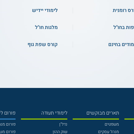
רס רומנית
לימודי יידיש
ות בחו"ל
מלגות חו"ל
מודים בחינם
קורס שפת גוף
תארים מבוקשים
לימודי תעודה
פורום לי
משפטים
נדל"ן
פורום מנ
מנהל עסקים
שוק ההון
פורום מש