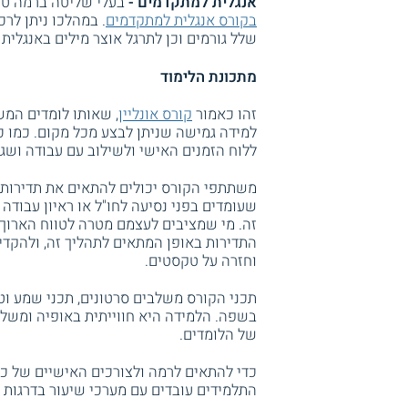
אנגלית למתקדמים -
בעלי שליטה ברמה טו
בקורס אנגלית למתקדמים
. במהלכו ניתן לר
שלל גורמים וכן לתרגל אוצר מילים באנגלית
מתכונת הלימוד
זהו כאמור
קורס אונליין
, שאותו לומדים המ
למידה גמישה שניתן לבצע מכל מקום. כמו כן
ללוח הזמנים האישי ולשילוב עם עבודה ושגר
משתתפי הקורס יכולים להתאים את תדירות
שעומדים בפני נסיעה לחו"ל או ראיון עבודה 
זה. מי שמציבים לעצמם מטרה לטווח הארוך יו
התדירות באופן המתאים לתהליך זה, ולהקדיש
וחזרה על טקסטים.
תכני הקורס משלבים סרטונים, תכני שמע וטק
בשפה. הלמידה היא חווייתית באופיה ומשלב
של הלומדים.
כדי להתאים לרמה ולצורכים האישיים של כל
התלמידים עובדים עם מערכי שיעור בדרגות 