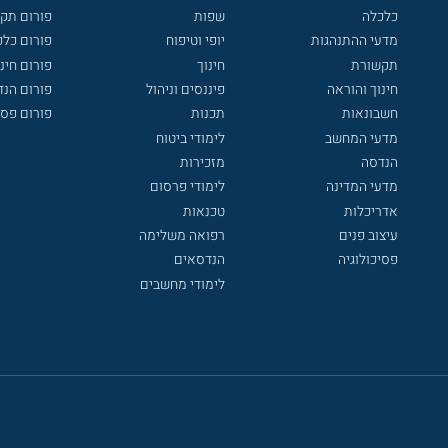
כלכלה
שפות
פורום תק
מדעי ההתנהגות
יופי וטיפוח
פורום כלכ
תקשורת
חינוך
פורום חינו
חינוך והוראה
פיננסים וניהול
פורום הנ
חשבונאות
תכנות
פורום פסי
מדעי המחשב
לימודי ביטוח
הנדסה
מזכירות
מדעי המדינה
לימודי פרסום
אדריכלות
טכנאות
עיצוב פנים
רפואה משלימה
פסיכולוגיה
הנדסאים
לימודי מחשבים