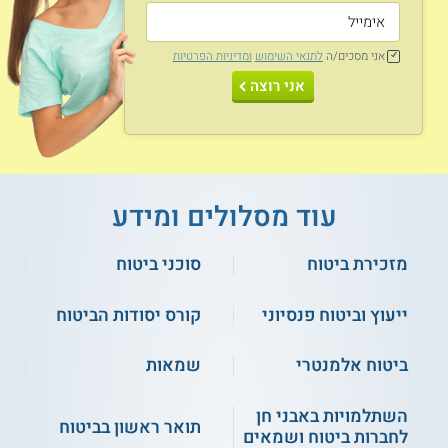
נושאי לימוד
אני מסכים/ה
לתנאי השימוש
ומדיניות הפרטיות
פוליסות לביטוח דירה
נזק תוצאתי
אני רוצה
ביטוחי רכוש מיוחדים
קלקול סחורות
ביטוח הנדסי לציוד
עוד מסלולים ומידע
עקרונות ביטוח אש
מכני
מזכירת ביטוח
סוכני ביטוח
תהליכי העברת סחורות
קביעת סכום ביטוח
ייעוץ וביטוח פנסיוני
קורס יסודות הביטוח
רעידות אדמה ונזקי
סוגי סיכונים בביטוח
טבע
ביטוח אלמנטרי
שמאות
השתלמויות באבני חן
פסיקה וחקיקה בתחום
תואר ראשון בביטוח
ועוד
לחברות ביטוח ושמאים
הביטוח