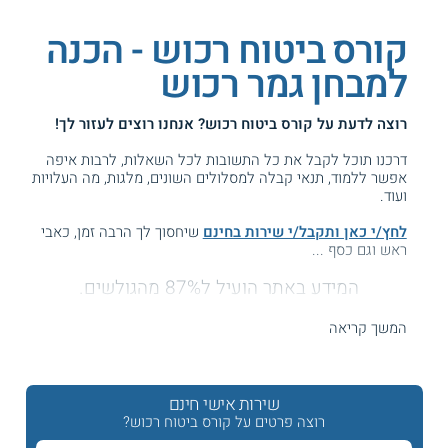
קורס ביטוח רכוש - הכנה
למבחן גמר רכוש
רוצה לדעת על
קורס ביטוח רכוש
? אנחנו רוצים לעזור לך!
דרכנו תוכל לקבל את כל התשובות לכל השאלות, לרבות איפה
אפשר ללמוד, תנאי קבלה למסלולים השונים, מלגות, מה העלויות
ועוד.
לחץ/י כאן ותקבל/י שירות בחינם
שיחסוך לך הרבה זמן, כאבי
ראש וגם כסף ...
המידע באתר הועיל ל87% מהגולשים.
עזרנו גם לך? דרג אותנו:
המשך קריאה
קורס ביטוח רכוש - הכנה למבחן הממשלתי בביטוח רכוש
שירות אישי חינם
רוצה פרטים על קורס ביטוח רכוש?
בין מקצועות הביטוח, ביטוח הרכוש הוא אחד הענפים המבוקשים