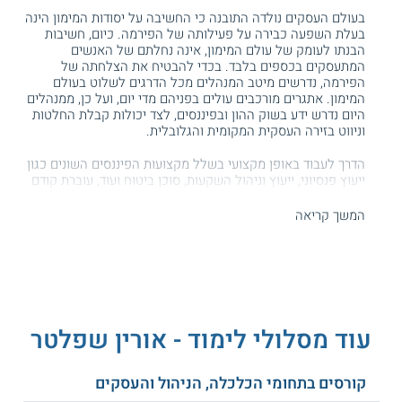
בעולם העסקים נולדה התובנה כי החשיבה על יסודות המימון הינה
בעלת השפעה כבירה על פעילותה של הפירמה. כיום, חשיבות
הבנתו לעומק של עולם המימון, אינה נחלתם של האנשים
המתעסקים בכספים בלבד. בכדי להבטיח את הצלחתה של
הפירמה, נדרשים מיטב המנהלים מכל הדרגים לשלוט בעולם
המימון. אתגרים מורכבים עולים בפניהם מדי יום, ועל כן, ממנהלים
היום נדרש ידע בשוק ההון ובפיננסים, לצד יכולות קבלת החלטות
וניווט בזירה העסקית המקומית והגלובלית.
הדרך לעבוד באופן מקצועי בשלל מקצועות הפיננסים השונים כגון
ייעוץ פנסיוני, ייעוץ וניהול השקעות, סוכן ביטוח ועוד, עוברת קודם
כל דרך מספר בחינות יסוד אשר מועברות מטעם הרשות לניירות
ערך. הבחינות הללו נוצרו בכדי לוודא כי לפני שתתחילו בהתמחות
המשך קריאה
במסגרת אחד ממקצועות אלו, תהיו מצוידים במיטב הידע התיאורטי
והטכני שיאפשר לכם להתמקצע תוך כדי עבודה בדרך הטובה
והיעילה ביותר.
במסגרת בחינת הרשות לניירות ערך בתחום המימון והסטטיסטיקה,
נדרשים הנבחנים לבצע חישובים בסיסיים אשר שכיחים בעולם
המימון, כמו חישוב ערכו העתידי של נכס, חישוב ריביות, תשואות
עוד מסלולי לימוד - אורין שפלטר
צפויות וכן הלאה. עבור ביצוע מכלול הפעולות הזה, לצד פעולות
שכיחות מעולם המימון, קיימות מתודות טכניות – סטטיסטיות אשר
מאפשרות לקיים ניתוח מושכל ויעיל של נתונים ולגזור מסקנות או
קורסים בתחומי הכלכלה, הניהול והעסקים
דרכי פעולה רצויות. קורס מימון וסטטיסטיקה יכשיר אתכם לקראת