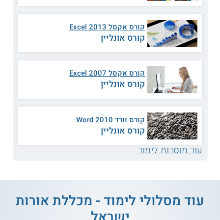
קורס אקסל 2013 Excel
מבוא למדעי המחשב
מבנה נתונים
קורס אונליין
הצפנה וניהול סיכונים
בניית אתרים
קורס אקסל 2007 Excel
קורס אונליין
סייבר ואבטחת רשתות
תכנות מתקדם
הסתברות וסטטיסטיקה
ניתוח מערכות מידע
קורס וורד 2010 Word
קורס אונליין
לוגיקה ומערכות
עוד מוסדות לימוד
שפת התכנות פייתון
ספרותיות
אוטומטים ושפות
ועוד
פורמליות
עוד מסלולי לימוד - מכללת אורות
ישראל