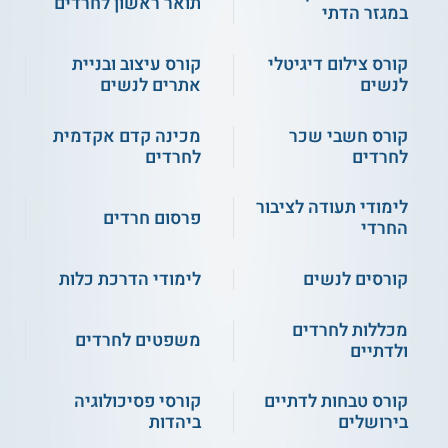
תואר ראשון לחרדים
במגזר הדתי
סטודנטיות שעומדות בכל דרישות הלימודים, לרבות ההכשרה
המעשית בהוראה, מקבלות תואר ראשון B.Ed ותעודת הוראה
קורס צילום דיגיטלי
קורס עיצוב ובניית
ללימודי מדעי המחשב מטעם מכללת אורות ישראל.
לנשים
אתרים לנשים
אפשרויות תעסוקה
קורס חשבי שכר
מכינה קדם אקדמית
בתום הלימודים בוגרות התואר משתלבות במערכת החינוך בבתי
לחרדים
לחרדים
ספר תיכוניים שבהם ישנן מגמות ללימוד מדעי המחשב.
לימודי תעודה לציבור
פרסום חרדים
** לתשומת לבך נכונות המידע עלולה להשתנות
החרדי
מעת לעת. המידע המוצג כאן נכתב ונערך על ידי
צוות האתר. למען הסר ספק בין האתר למוסד
קורסים לנשים
לימודי הדרכת כלות
הלימודים לא מתקיים קשר מכל סוג שהוא.
מכללות לחרדים
משפטים לחרדים
ולדתיים
למידע נוסף לחצו:
מכללת אורות ישראל
קורס טבחות לדתיים
קורסי פסיכולוגיה
בירושלים
ביהדות