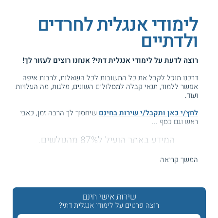
לימודי אנגלית לחרדים
ולדתיים
רוצה לדעת על
לימודי אנגלית דתי
? אנחנו רוצים לעזור לך!
דרכנו תוכל לקבל את כל התשובות לכל השאלות, לרבות איפה
אפשר ללמוד, תנאי קבלה למסלולים השונים, מלגות, מה העלויות
ועוד.
לחץ/י כאן ותקבל/י שירות בחינם
שיחסוך לך הרבה זמן, כאבי
ראש וגם כסף ...
המידע באתר הועיל ל87% מהגולשים.
עזרנו גם לך? דרג אותנו:
המשך קריאה
לימודי השפה האנגלית לציבור הדתי והחרדי
שירות אישי חינם
רוצה פרטים על לימודי אנגלית דתי?
אנגלית היא משאב חובה הן בשוק העבודה והן באקדמיה.