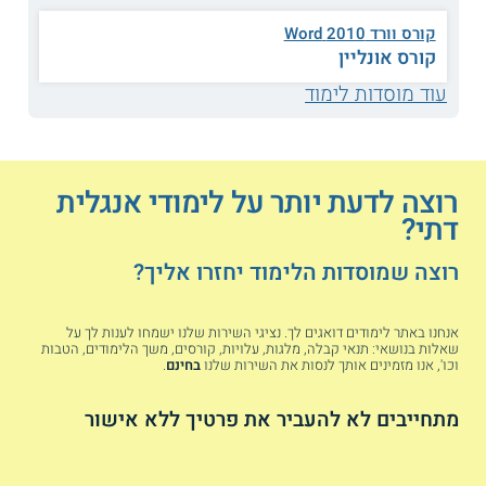
באנגלית. התכנית מתקיימת באנגלית בלבד
במטרה לסייע למשתתפות לשפר את השליטה
קורס וורד 2010 Word
בשפה. בבית הספר להשתלמויות ניתן למצוא
קורס אונליין
קורסים נוספים בתחומים כגון ניהול, פיננסים,
עוד מוסדות לימוד
הדרכה ותרפיה. יש לציין כי סטודנטים
וסטודנטיות במסלולי לימודי החינוך של
המכללה יכולים ללמוד בקורסי אנגלית
אקדמית במסגרת התואר.
רוצה לדעת יותר על לימודי אנגלית
דתי?
מרכז י.נ.ר (ירושלים):
במרכז י.נ.ר מתקיימת
רוצה שמוסדות הלימוד יחזרו אליך?
תכנית מקוונת ללימודי אנגלית מרחוק. קורסי
האנגלית המקוונים מתאימים לתלמידי
המכללה וגם לתלמידים מחו"ל שמעוניינים
אנחנו באתר לימודים דואגים לך. נציגי השירות שלנו ישמחו לענות לך על
להשתתף בתכניות השונות של מוסד הלימוד.
שאלות בנושאי: תנאי קבלה, מלגות, עלויות, קורסים, משך הלימודים, הטבות
וכו', אנו מזמינים אותך לנסות את השירות שלנו
בחינם
.
התכנית מציעה למשתתפים שיעורים מוקלטים
וגם מאפשרת להם להיעזר בפורום ובו ניתן
מתחייבים לא להעביר את פרטיך ללא אישור
להתייעץ ולקבל מענה ממנחים. במרכז י.נ.ר
מתקיימים
לימודי תעודה לציבור החרדי
בתחומים נוספים, כגון מקצועות טיפוליים