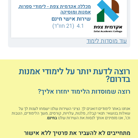
משחק לתיאטרון, מיומנויות פיתוח קול, יכולות אימפרוביזציה
מכללה אקדמית צפת - לימודי ספרות,
ומיומנויות לעיבוד טקסטים ומחזות. הסטודנטים מעלים כמה
אמנות ומוסיקה
הפקות לאורך שנת הסטאז', שהיא השנה השלישית לתכנית.
שירות אישי חינם
4.1 (21 חוו"ד)
קראו עוד בהרחבה על
לימודי משחק בדרום
חולמים להיות מעצבים? קראו עוד על
לימודי
עוד מוסדות לימוד
עיצוב באזור הדרום
רוצים להכיר מגוון של עולמות? קראו עוד על
תואר ראשון רב תחומי בדרום
מעוניינים להכיר שפות חדשות?
לימודי שפות
רוצה לדעת יותר על לימודי אמנות
באזור הדרום
בדרום?
מחפשים קריירה בתחום המנהל? קראו על
קורס מזכירות רפואית בדרום
רוצה שמוסדות הלימוד יחזרו אליך?
לימודי הוראת אמנות בבאר שבע והדרום
אנחנו באתר לימודים דואגים לך. נציגי השירות שלנו ישמחו לענות לך על
שאלות בנושאי: תנאי קבלה, מלגות, עלויות, קורסים, משך הלימודים, הטבות
המכללה האקדמית על שם קיי
וכו', אנו מזמינים אותך לנסות את השירות שלנו
בחינם
.
מכללת קיי מציעה תכנית
ללימודי הוראת אמנות
. מסלול זה מכשיר
מורים לאמנות לכיתות א - י"ב ומעניק להם ידע רב על תולדות
מתחייבים לא להעביר את פרטיך ללא אישור
האמנות וסגנונות יצירה מגוונים תוך שהיא מפתחת את היכולות של