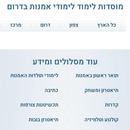
מוסדות לימוד לימודי אמנות בדרום
כל הארץ
צפון
דרום
מרכז
עוד מסלולים ומידע
3.5
(2)
4.7
(3)
תואר ראשון באמנות
לימודי תולדות האמנות
אמנות יהודית - אוניברסיטת בר
לימודי טיפול באמנות -
אילן
אוניברסיטת חיפה
תיאטרון ומשחק
כתיבה
שירות אישי חינם
שירות אישי חינם
קדרות
תכשיטנות צורפות
קולנוע וטלוויזיה
תיאטרון בובות