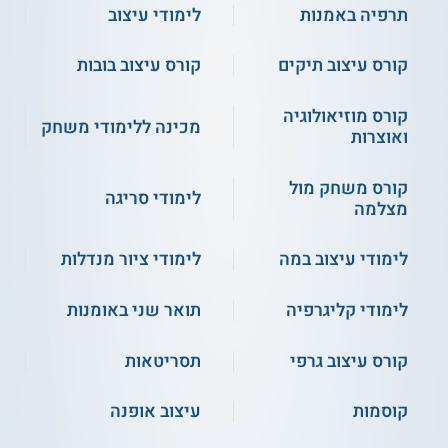
תרפיה באמנות
לימודי עיצוב
4.0
(1)
קורס עיצוב תיקים
קורס עיצוב בובות
סמינר הקיבוצים - אמנות
הפתוחה - תולדות האמנות
קורס מוזיאולוגיה
מכינה ללימודי משחק
ואוצרות
שירות אישי חינם
שירות אישי חינם
קורס משחק מול
לימודי סריגה
מצלמה
לימודי עיצוב במה
לימודי ציור מנדלות
לימודי קליגרפיה
תואר שני באומנות
4.5
(2)
קורס עיצוב גרפי
תסריטאות
תל חי - חינוך סיוע ושיקום
בצלאל היחידה ללימודי חוץ
באומנויות
והמשך - השלמת 300 שעות
אמנות
קוסמות
עיצוב אופנה