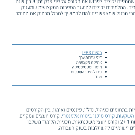
שעות אקדמיות. המשתתפים יכולים לפרוש את הקורס על פני פרק זמן שבין שנה
ים. התלמידים יכולים להיעזר הספרות המקצועית שמעניק
אתרי תרגול שמאפשרים להם להמשיך לתרגל מרחוק את החומר
תקינת IFRS
דיני ניירות ערך
אתיקה מקצועית
מימון וסטטיסטיקה
ניהול תיקי השקעות
ועוד
 בתחומים כניהול, נדל"ן, פיננסים ואימון. בין הקורסים
י השקעות
,
קורס סוכני ביטוח אלמנטרי
, קורס יועצים עסקיים,
, קורס הנהלת חשבונות 1 +2 וקורס יועצי משכנתאות. תכניות הלימוד משלבו
ים יישומיים להשתלבות בשוק העבודה.