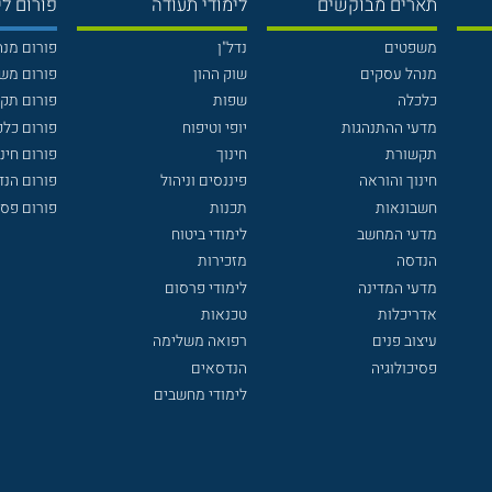
תארים מבוקשים
לימודי תעודה
פורום לי
משפטים
נדל"ן
פורום מנ
מנהל עסקים
שוק ההון
פורום מש
כלכלה
שפות
פורום תק
מדעי ההתנהגות
יופי וטיפוח
פורום כלכ
תקשורת
חינוך
פורום חינו
חינוך והוראה
פיננסים וניהול
פורום הנ
חשבונאות
תכנות
פורום פסי
מדעי המחשב
לימודי ביטוח
הנדסה
מזכירות
מדעי המדינה
לימודי פרסום
אדריכלות
טכנאות
עיצוב פנים
רפואה משלימה
פסיכולוגיה
הנדסאים
לימודי מחשבים