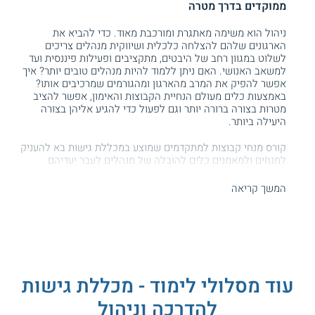
ממוקדים בדרך מטרה
ניהול הוא משימה מאתגרת ומורכבת מאוד. כדי להביא את
הארגונים שלהם להצלחה כלכלית ושיווקית מנהלים צריכים
לשלוט במגוון רחב של היבטים, מתקציבים ופעילות פיננסית ועד
למשאב האנושי. האם ניתן ללמוד להיות מנהלים טובים יותר? איך
אפשר להפיק את המרב מהארגון ומהגורמים שמרכיבים אותו?
באמצעות כלים מעולם הנחיית הקבוצות והאימון, אפשר להציב
מטרות בצורה ברורה יותר וגם לפעול כדי להגיע אליהן בצורה
היעילה ביותר.
קורס מנחי קבוצות למתקדמים שמוצע במכללת גישות בא להעניק
למנחים ולמאמנים כלים להובלה של מנהלים לעבר יעדיהם.
המסלול מקנה מגוון של טכניקות וכלים מתקדמים מעולם
הנחיית
הקבוצות
, באמצעותם אפשר להנחות דרגים בכירים בשלל מגזרים
המשך קריאה
ומסגרות במשק הישראלי ולעזור להם בדרכם לרווחיות ולהצלחה.
הכלים הנלמדים
בקורס
זה יכולים לסייע לתלמידים לפתח את
הקריירה ולהגדיל את היצע הלקוחות שלהם. הקורס מוצע
בשלוחת מוסד הלימוד ברחובות.
תכנית הלימודים
עוד מסלולי לימוד - מכללת גישות
קורס זה להנחייתצ קבוצות בגישת הקונפליקט, מתאים לבעלי
תפקידים בתחומי ההנחיה ומקנה להם כלים מעשיים וטכניקות
להדרכה וניהול
מתקדמות בגישה חווייתית אשר שמה דגש על פיתוח של מיומנויות