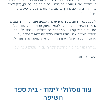
דיגיטליים ואף לשנות אלמנטים שלמים בתוכם. כמו כן, ניתן ליצור
בה דימויים מורכבים דרך שילוב של גופים, צבעים, טיפוגרפיה
וקבצים חיצוניים.
לתוכנה מגוון רחב של משתמשים, מאמנים ויוצרים, דרך מעצבים
גרפיים ומעצבי אתרים ועד לאנשי שיווק עבורם היא אחד הכלים
החשובים בכל קמפיין. המהפכה הדיגיטלית שעברה על עולם
המדיה מציבה אפשרויות כמעט בלתי מוגבלות לעבודה עם
פוטושופ לליטוש ולעריכת תמונות לרשת האינטרנט ולמובייל.
עבודה נכונה בתוכנה מחייבת היכרות עם היישומים שבה ועם
תהליכי העיבוד המקצועיים.
קורס פוטושופ
שמתקיים בבית הספר
חשיפה מציע כלים יצירתיים לשימוש בתוכנה לעיבוד לשלל
המשך קריאה
פלטפורמות, בהן מדיה דיגיטלית ומודפסת. לאורך המסלול רוכשים
מיומנויות עיבוד ועריכה שיכולות לסייע למעצבים וליוצרים לשכלל
את הפרויקטים שלהם.
הקורס מתקיים במתכונת מקוונת.
עוד מסלולי לימוד - בית ספר
רוצים להכיר עוד תוכנות? קראו על
קורסי
חשיפה
מחשבים
.