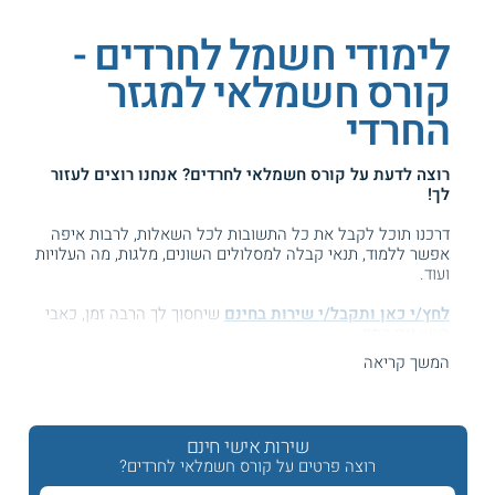
לימודי חשמל לחרדים -
קורס חשמלאי למגזר
החרדי
רוצה לדעת על
קורס חשמלאי לחרדים
? אנחנו רוצים לעזור
לך!
דרכנו תוכל לקבל את כל התשובות לכל השאלות, לרבות איפה
אפשר ללמוד, תנאי קבלה למסלולים השונים, מלגות, מה העלויות
ועוד.
לחץ/י כאן ותקבל/י שירות בחינם
שיחסוך לך הרבה זמן, כאבי
ראש וגם כסף ...
המשך קריאה
המידע באתר הועיל ל87% מהגולשים.
עזרנו גם לך? דרג אותנו:
שירות אישי חינם
רוצה פרטים על קורס חשמלאי לחרדים?