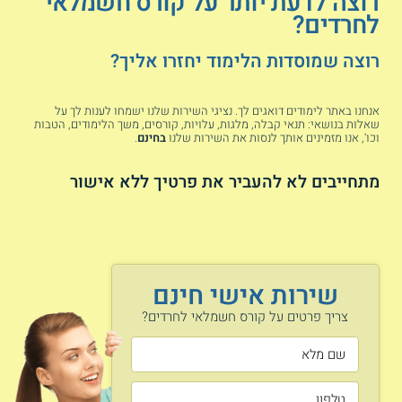
רוצה לדעת יותר על קורס חשמלאי
לחרדים?
כמה מרוויחים חשמלאים? קראו עכשיו על
משכורת חשמלאי
רוצה שמוסדות הלימוד יחזרו אליך?
נושאי הלימוד
אנחנו באתר לימודים דואגים לך. נציגי השירות שלנו ישמחו לענות לך על
שאלות בנושאי: תנאי קבלה, מלגות, עלויות, קורסים, משך הלימודים, הטבות
וכו', אנו מזמינים אותך לנסות את השירות שלנו
בחינם
.
נהלי בטיחות בעבודה
מנועי חשמל
מתחייבים לא להעביר את פרטיך ללא אישור
טיפול באלמנט חימום
מיתוג חשמלי
תקנות וחוקים בחשמל
המרת אנרגיה
שירות אישי חינם
צריך פרטים על קורס חשמלאי לחרדים?
זרם חילופין וזרם ישיר
אלקטרומגנטיות
דרכים לבדיקת מנועים
בקרים מתוכנתים