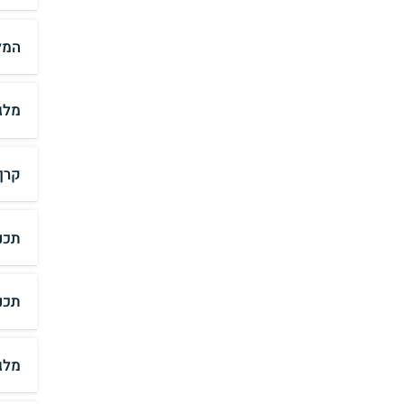
המל
מלג
קרן
תכנ
תכנ
מלג