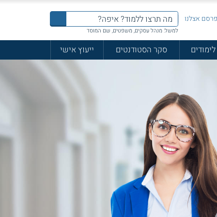
רסם אצלנו
למשל: מנהל עסקים, משפטים, שם המוסד
לימודים
סקר הסטודנטים
ייעוץ אישי