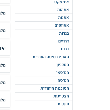
אימפקט
אמהות
מלג
אמנות
אתיופים
מלג
בגרות
דרוזים
קרן
דרום
האוניברסיטה העברית
הטכניון
מלג
הנדסאי
הנדסה
מלגה
הסוכנות היהודית
הצטיינות
מלגה
חונכות