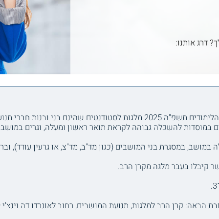
ך? דרג אותנו:
קרן הרב מנחם הכהן למלגות מציעה בשנת הלימודים תשפ"ה 2025 מלגות לסטודנטים 
ם במוסדות להשכלה גבוהה לקראת תואר ראשון ומעלה, וגרים במושב
במושב, במסגרת בני המושבים (כגון מד"ב, מד"צ, או גרעין עודד), ו
שר קיבלו בעבר מלגה מקרן הרב.
רן הרב למלגות, תנועת המושבים, רחוב לאונרדו דה וינצ'י 19 תל אביב, 64733.