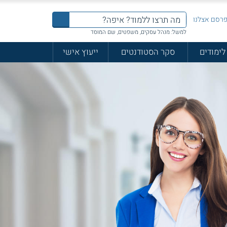
רסם אצלנו
למשל: מנהל עסקים, משפטים, שם המוסד
לימודים
סקר הסטודנטים
ייעוץ אישי