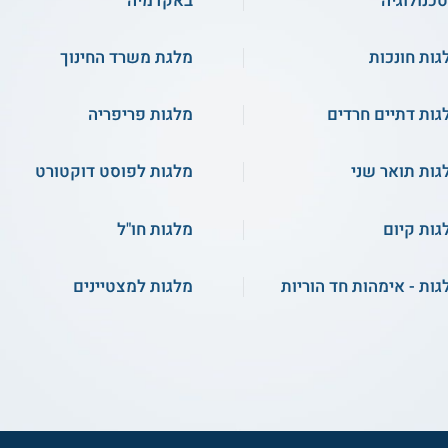
טכנולוגיה
באקדמיה
גות חונכות
מלגת משרד החינוך
גות דתיים חרדים
מלגות פריפריה
גות תואר שני
מלגות לפוסט דוקטורט
גות קיום
מלגות חו"ל
גות - אימהות חד הוריות
מלגות למצטיינים