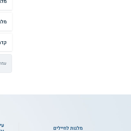
מלג
מלג
קדמ
עמוד 10 מתו
עי
מלגות לחיילים