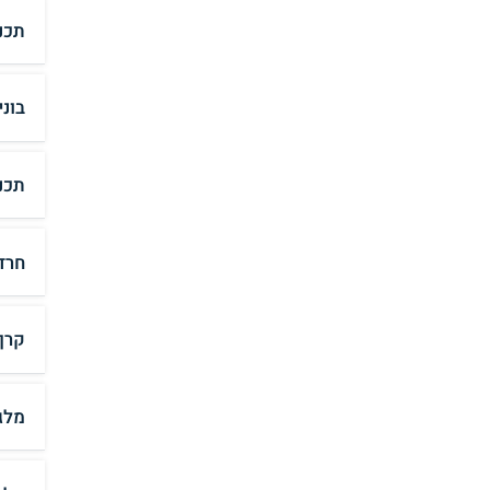
תכנ
בוני
תכנית
חרד
קרן 
מלג