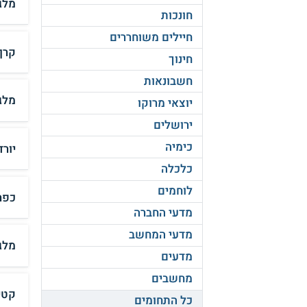
מלג
חונכות
חיילים משוחררים
קרן 
חינוך
חשבונאות
מלג
יוצאי מרוקו
ירושלים
כימיה
יור
כלכלה
לוחמים
כפר
מדעי החברה
מדעי המחשב
מלג
מדעים
מחשבים
קטי
כל התחומים