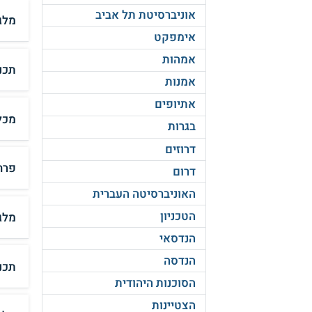
אוניברסיטת תל אביב
מלג
אימפקט
אמהות
תכנ
אמנות
אתיופים
מכלל
בגרות
דרוזים
פרח
דרום
האוניברסיטה העברית
הטכניון
מלג
הנדסאי
הנדסה
תכנ
הסוכנות היהודית
הצטיינות