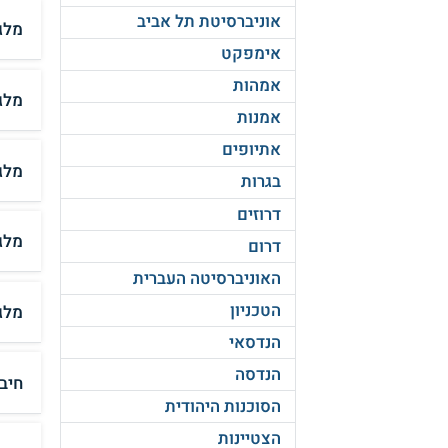
אוניברסיטת תל אביב
מלגת KLA ועמותת 
אימפקט
אמהות
מלג
אמנות
אתיופים
מלג
בגרות
דרוזים
מלג
דרום
האוניברסיטה העברית
הטכניון
מלג
הנדסאי
הנדסה
חיב
הסוכנות היהודית
הצטיינות