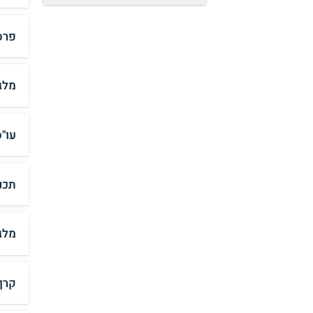
פרס
מלג
עו"
תכנ
מלג
קרן