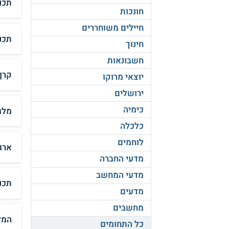
תכנ
חונכות
חיילים משוחררים
תכנ
חינוך
חשבונאות
קרן
יוצאי מרוקו
ירושלים
כימיה
מלג
כלכלה
לוחמים
ארגו
מדעי החברה
מדעי המחשב
תכנ
מדעים
מחשבים
המל
כל התחומים