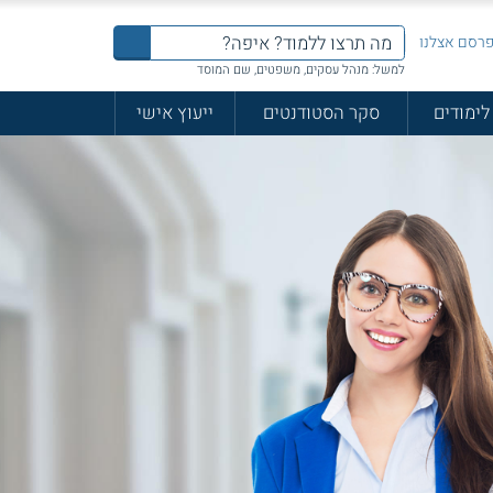
רסם אצלנו
למשל: מנהל עסקים, משפטים, שם המוסד
לימודים
סקר הסטודנטים
ייעוץ אישי