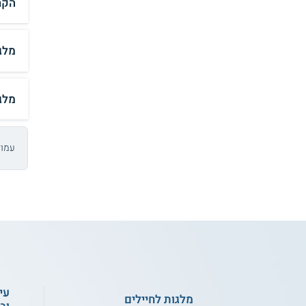
הקר
מלג
מלג
עמוד 3 מתו
עי
מלגות לחיילים