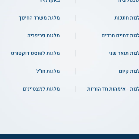
טכנולוגיה
באקדמיה
גות חונכות
מלגת משרד החינוך
גות דתיים חרדים
מלגות פריפריה
גות תואר שני
מלגות לפוסט דוקטורט
גות קיום
מלגות חו"ל
גות - אימהות חד הוריות
מלגות למצטיינים