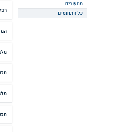
מחשבים
רכז
כל התחומים
המל
מלג
תכנ
מלג
תכנ