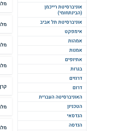
מלג
אוניברסיטת רייכמן
(הבינתחומי)
אוניברסיטת תל אביב
מלג
אימפקט
אמהות
מלג
אמנות
אתיופים
מלג
בגרות
דרוזים
קרן
דרום
האוניברסיטה העברית
הטכניון
מלג
הנדסאי
הנדסה
מלגה