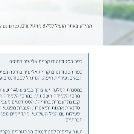
המידע באתר הועיל ל87% מהגולשים.
עזרנו גם ל
כפר הסטודנטים קריית אליעזר בחיפה
כפר הסטודנטים קריית אליעזר בחיפה מציע
הבאים: עיריית חיפה, המינהל לסטודנטים ע
במסגרת המלגה, יש צורך בביצוע 140 שעות פעילות התנדבותית, באחת מן התכניות הבאות:
- מרכז הלמידה השכונתי: במרכז הלמידה חונכ
- קבוצת "עברית בחוויה": הסטודנטים מעבי
- סדנאות אמנות ותיאטרון: העברת מפגשי ת
- פעילות עם הגיל השלישי: מתקיימים מפגשי
חברתיים.
ישנה עדיפות לסטודנטים המתגוררים בקריית