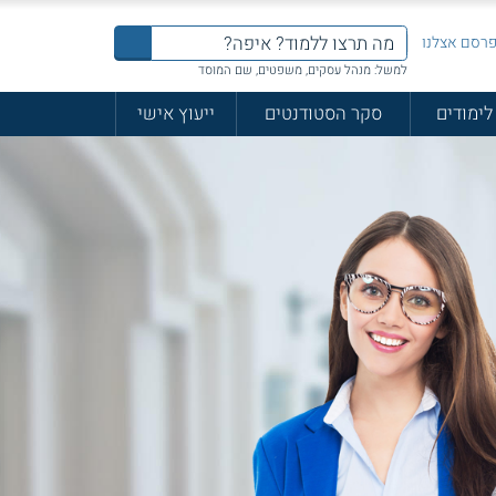
רסם אצלנו
למשל: מנהל עסקים, משפטים, שם המוסד
לימודים
סקר הסטודנטים
ייעוץ אישי