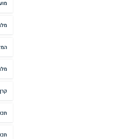
מוע
מלג
המל
מלג
קרן
תכנ
תכנ