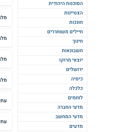
הסוכנות היהודית
הצטיינות
מלגה
חונכות
חיילים משוחררים
מלג
חינוך
חשבונאות
מלג
יוצאי מרוקו
ירושלים
כימיה
מלג
כלכלה
לוחמים
עתי
מדעי החברה
מדעי המחשב
עתי
מדעים