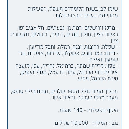
שימו לב, בשנת הלימודים תשפ"ז, הפעילות
מתקיימת בערים הבאות בלבד:
- מרכז וירושלים: רמת גן, גבעתיים, תל אביב יפו,
ראשון לציון, חולון, בת ים, נתניה, ירושלים, ומבשרת
ציון.
- שפלה: רחובות, יבנה, רמלה, וחבל מודיעין.
- דרום: באר שבע, אשקלון, שדרות, אופקים, בני
שמעון, ואילת.
- צפון: קריית שמונה, כרמיאל, נהריה, עכו, מועצה
אזורית חוף הכרמל, עמק יזרעאל, מגדל העמק,
טירת הכרמל, ויפיע.
תהליך המיון כולל מספר שלבים, ובהם מילוי טופס,
מעבר מרכז הערכה, וראיון אישי.
היקף הפעילות - 140 שעות.
גובה המלגה - 10,000 שקלים.