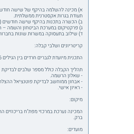
א) מכינה להשלמה בהיקף של שישה חודשים,
תעודת בגרות אקסטרנית ממשלתית.
ב) הכשרה בתכנות בהיקף שישה חודשים (לימודי תעו
ג) פרקטיקום במערכת הביטחון והשמה – היקף שלב זה 18 חודשים, לאורך תקופה
ד) שילוב בתעסוקה במשרות שונות בחברות 
קריטריונים ושלבי קבלה:
התכנית מיועדת לגברים חרדים בין הגילים 21-26. המכינה מתאימה גם ללומדים בכולל ותכנית ההכשרה מאפשרת לימודים בכולל במתכונת ערב בלבד.
תהליך הקבלה כולל מספר שלבים לבדיקת 
- שאלון הרשמה.
- אבחון ממוחשב לבדיקת פוטנציאל ההצלח
- ראיון אישי.
מיקום:
המכינה נערכת במרכזי מפת"ח בריכוזים הח
ברק.
מועדים: