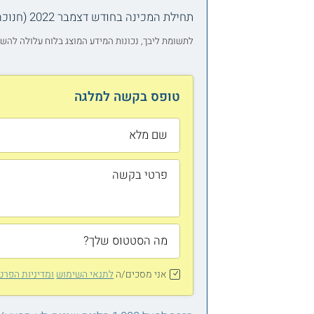
תחילת המכינה בחודש דצמבר 2022 (חנוכה תשפ"ג). ההכשרה המעשית במערכת הביטחון תחל בחודש יוני 2023 (סיוון תשפ"ג).
לתשומת ליבך, נכונות המידע המוצג בלוח עלולה להש
טופס בקשה למלגה
אני מסכים/ה
לתנאי השימוש
ומדיניות הפרט