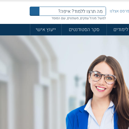
רסם אצלנו
למשל: מנהל עסקים, משפטים, שם המוסד
לימודים
סקר הסטודנטים
ייעוץ אישי