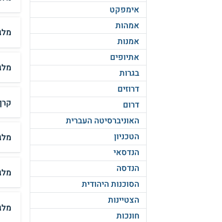
אימפקט
אמהות
מלג
אמנות
אתיופים
מלג
בגרות
דרוזים
קרן
דרום
האוניברסיטה העברית
הטכניון
מלג
הנדסאי
הנדסה
מלגה
הסוכנות היהודית
הצטיינות
מלגה
חונכות