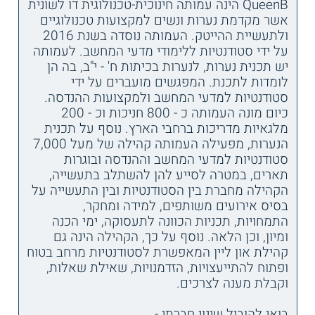
QueenB הינה עמותה חינוכית-טכנולוגית דו לשונית
אשר מקדמת נערות ונשים למקצועות טכנולוגיים
ולתעשיית ההייטק. העמותה נוסדה בשנת 2016
על ידי סטודנטיות ללימודי מדעי המחשב. לעמותה
יש תכנית נערות, לנערות בכיתות ח' - י"ב, בה הן
לומדות לתכנת. המפגשים מועברים על ידי
סטודנטיות למדעי המחשב ולמקצועות ההנדסה.
כיום מונה העמותה כ - 800 חניכות וכ - 200
מלגאיות מדריכות ברחבי הארץ. נוסף על תכנית
הנערות, מפעילה העמותה קהילה של מעל 7,000
סטודנטיות למדעי המחשב וההנדסה ובוגרות
תארים, במטרה לסייע להן להשתלב בתעשייה,
הקהילה מחברת בין הסטודנטיות ובין התעשייה על
בסיס אירועים משותפים, למידה ומחקר,
התמחויות, תכניות הכוונה לתעסוקה, ימי הכנה
ומיון, וכן הלאה. נוסף על כך, הקהילה הינה גם
קהילת און ליין המאפשרת לסטודנטיות מרחב בטוח
ופתוח להתייעצויות, הזדמנויות, שאילת שאלות,
וקבלת מענה לצרכים.
בואי להוביל שינוי חברתי -