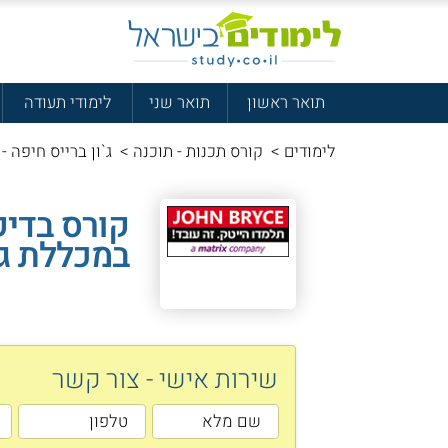
תואר ראשון
תואר שני
לימודי תעודה
לימודים
>
קורס תכנות - תוכנה
>
ג`ון ברייס חיפה - ק
במכללת ג`
שירות אישי - צור קשר