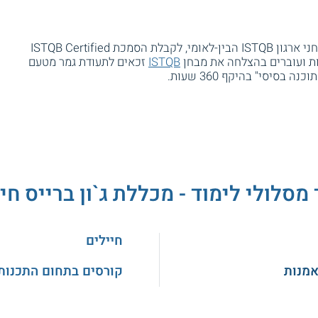
הסטודנטים יכולים לגשת באופן עצמאי למבחני ארגון ISTQB הבין-לאומי, לקבלת הסמכת ISTQB Certified
ISTQB
זכאים לתעודת גמר מטעם
סיסי" בהיקף 360 שעות.
 מסלולי לימוד - מכללת ג`ון ברייס חי
חיילים
אמנות
קורסים בתחום התכנות