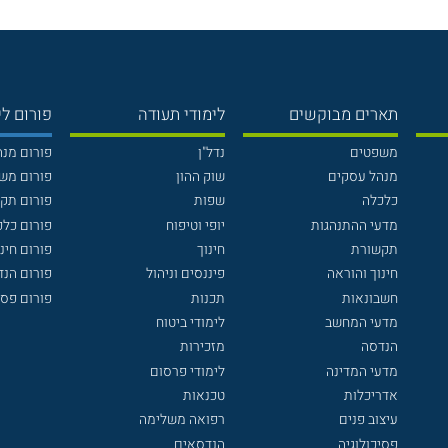
תארים מבוקשים
לימודי תעודה
פורום לי
משפטים
נדל"ן
פורום מנ
מנהל עסקים
שוק ההון
פורום מש
כלכלה
שפות
פורום תק
מדעי ההתנהגות
יופי וטיפוח
פורום כלכ
תקשורת
חינוך
פורום חינו
חינוך והוראה
פיננסים וניהול
פורום הנ
חשבונאות
תכנות
פורום פסי
מדעי המחשב
לימודי ביטוח
הנדסה
מזכירות
מדעי המדינה
לימודי פרסום
אדריכלות
טכנאות
עיצוב פנים
רפואה משלימה
פסיכולוגיה
הנדסאים