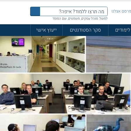
רסם אצלנו
למשל: מנהל עסקים, משפטים, שם המוסד
לימודים
סקר הסטודנטים
ייעוץ אישי