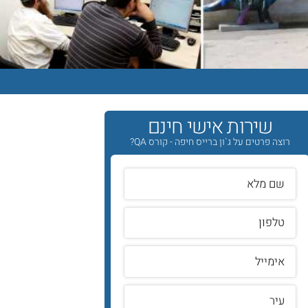
שירות אישי חינם
רוצה פרטים על ג`ון ברייס חיפה - קורס QA?