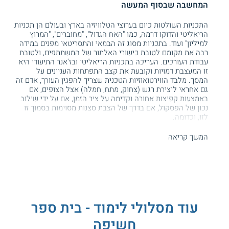
המחשבה שבסוף המעשה
התכניות השולטות כיום בערוצי הטלוויזיה בארץ ובעולם הן תכניות
הריאליטי והדוקו דרמה, כמו "האח הגדול", "מחוברים", "המרוץ
למיליון" ועוד. בתכניות מסוג זה הבמאי והתסריטאי מפנים במידה
רבה את מקומם לטובת כישורי האלתור של המשתתפים, ולטובת
עבודת העורכים. העריכה בתכניות הריאליטי ובז'אנר התיעודי היא
זו המעצבת דמויות וקובעת את קצב התפתחות העניינים על
המסך. מלבד הווירטואוזיות הטכנית שצריך להפגין העורך, אדם זה
גם אחראי ליצירת רגש (צחוק, מתח, חמלה) אצל הצופים, אם
באמצעות קפיצות אחורה וקדימה על ציר הזמן, אם על ידי שילוב
נכון של הפסקול, אם בדרך של הצבת סצנות מסוימות בסמוך זו
לזו, וכדומה.
בית הספר לאמנויות התקשורת חשיפה של האוניברסיטה הפתוחה
המשך קריאה
מציע שני מסלולים
ללימודי עריכת וידאו
- מסלול עריכה קולנועית
לסרטים באורך מלא, ומסלול פוסט פרודקשן לעריכת סרטונים
קצרים כמו - קליפים ופרסומות.
מתקיים בשלוחת הכפר הירוק
קהל היעד
עוד מסלולי לימוד - בית ספר
חשיפה
לימודי עריכת וידאו ופוסט פרודקשן מתאימים לאנשים בעלי