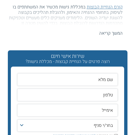
קורס הנחיית קבוצות
במכללת גישות מכשיר את המשתתפים בו
לעיסוק בתחומי ההנחיה והאימון, ולהובלת תהליכים בקבוצה
להשגת יעדיה השונים. הלימודים מעניקים כלים מעשיים וטכניקות
מתקדמות הנדרשות להובלת קבוצות. בכדי להשיג מטרה זו
הלימודים מתקיימים ברובם במתכונת סדנאית, הכוללת שיעורי
המשך קריאה
אימון ותרגול אישי וקבוצתי.
הקורס מתקיים בשלוחות
באר שבע, רעננה, ירושלים, רחובות,
רמת אפעל, חיפה
ובמתכונת מקוונת בזום.
שירות אישי חינם
רוצה פרטים על הנחיית קבוצות - מכללת גישות?
תכנית הלימודים
הלימודים
בקורס
מבוססים על השיטה הייחודית של דוקטור צבי
ברק, מדובר בשיטה המשימתית, אשר מניחה כי על כל ארגון
לשאוף למצוינות ולפיתוח המיומנויות של עובדיו. בשיטה שמים
דגש על פיתוח מיומנויות התנהגות ולומדים לפתח יצירתיות
ומקוריות בתהליכי ההדרכה. כמו כן, במהלך הלימודים רוכשים
כלים מעשיים הנדרשים להובלת תהליכים בקבוצה במסגרות
עסקיות מגוונות ולומדים כיצד לנהל זמנים בצורה יעילה, איך
להתמודד עם התנגדויות וקונפליקטים בתהלים ההנחיה וכיצד
להדריך את חברי הקבוצה לעבר העצמה והשגת יעדים ומטרות.
מתכונת הלימוד