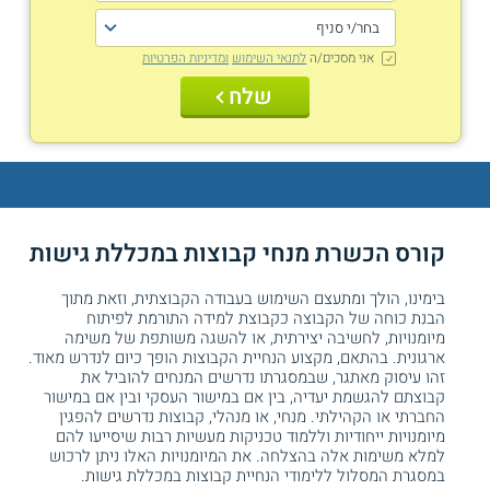
אני מסכים/ה
לתנאי השימוש
ומדיניות הפרטיות
שלח
קורס הכשרת מנחי קבוצות במכללת גישות
בימינו, הולך ומתעצם השימוש בעבודה הקבוצתית, וזאת מתוך
הבנת כוחה של הקבוצה כקבוצת למידה התורמת לפיתוח
מיומנויות, לחשיבה יצירתית, או להשגה משותפת של משימה
ארגונית. בהתאם, מקצוע הנחיית הקבוצות הופך כיום לנדרש מאוד.
זהו עיסוק מאתגר, שבמסגרתו נדרשים המנחים להוביל את
קבוצתם להגשמת יעדיה, בין אם במישור העסקי ובין אם במישור
החברתי או הקהילתי. מנחי, או מנהלי, קבוצות נדרשים להפגין
מיומנויות ייחודיות וללמוד טכניקות מעשיות רבות שיסייעו להם
למלא משימות אלה בהצלחה. את המיומנויות האלו ניתן לרכוש
במסגרת המסלול ללימודי הנחיית קבוצות במכללת גישות.