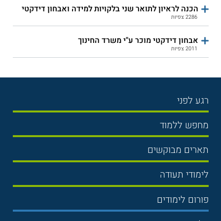
הכנה לראיון לתואר שני בלקויות למידה ואבחון דידקטי
2286 צפיות
אבחון דידקטי מוכר ע"י משרד החינוך
2011 צפיות
רגע לפני
בחירת לימודים
מחפש ללמוד
תנאי קבלה
תואר ראשון
תארים מבוקשים
שכר לימוד
תואר שני
משפטים
אוניברסיטה
לימודי תעודה
הכנה לבגרות
מנהל עסקים
מכללות
נדל"ן
מכינות
פורום לימודים
כלכלה
ימים פתוחים
שוק ההון
הנדסאים
פורום מנהל עסקים