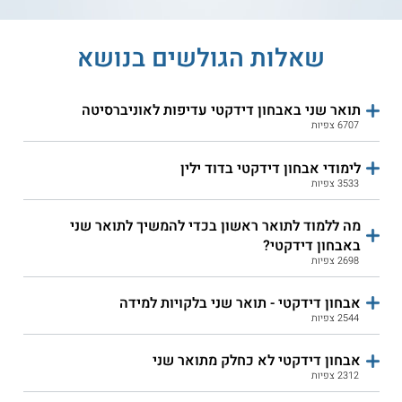
בחודש, בתלות במסגרת התעסוקה, ניסיון והכשרות.
אם ברצונכם לבצע אבחונים פסיכודידקטיים (בניגוד לאבחונים
שאלות הגולשים בנושא
דידקטיים), עליכם להתמקצע כפסיכולוגים חינוכיים. לשם כך יש
להשלים תואר שני, להשלים תקופת סטאז' ולעמוד בחובות נוספים
כפי שמוגדר בחוק.
תואר שני באבחון דידקטי עדיפות לאוניברסיטה
6707 צפיות
לימודי אבחון דידקטי בדוד ילין
3533 צפיות
מה ללמוד לתואר ראשון בכדי להמשיך לתואר שני
באבחון דידקטי?
2698 צפיות
אבחון דידקטי - תואר שני בלקויות למידה
2544 צפיות
אבחון דידקטי לא כחלק מתואר שני
2312 צפיות