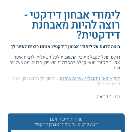
לימודי אבחון דידקטי -
רוצה להיות מאבחנת
דידקטית?
רוצה לדעת על
לימודי אבחון דידקטי
? אנחנו רוצים לעזור לך!
דרכנו תוכל לקבל את כל התשובות לכל השאלות, לרבות איפה
אפשר ללמוד, תנאי קבלה למסלולים השונים, מלגות, מה העלויות
ועוד.
לחץ/י כאן ותקבל/י שירות בחינם
שיחסוך לך הרבה זמן, כאבי
ראש וגם כסף ...
המידע באתר הועיל ל87% מהגולשים.
המשך קריאה
עזרנו גם לך? דרג אותנו:
שירות אישי חינם
רוצה פרטים על לימודי אבחון דידקטי?
קורס אבחון דידקטי ולקויות למידה