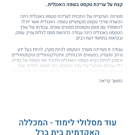
קצת על עריכת טקסט בשפה האנגלית..
מטרתה העיקרית של התכנית לעריכת טקסט באנגלית הינה
הכשרת עורכי טקסט מקצועיים בשפה האנגלית אשר יוכלו
להתמודד עם מגוון טקסטים מסוגים שונים. עבודתו של עורך
הטקסט באנגלית הינה עבודה הדורשת ממנו לגלות עניין, עומק
ובקיאות בתחומי דעת רבים.
עבודה זו מצריכה מעורך הטקסט להיות סקרן, להיות בעל ידע
נרחב ומעמיק בנושאים תרבותיים, אינטלקטואליים וטקסטואליים
וכמובן להיות בקיא בשפה האנגלית ולהכיר את השפה על בוריה.
כלי עבודתו העיקרי של עורך הטקסט הינו לשונו, ולפיכך עורך
הטקסט באנגלית נדרש להיות בעל שליטה מעולה בשפה אנגלית
על כל רבדיה השונים ובייחוד להיות בעל ידע לשוני - דקדוקי
המשך קריאה
ומיומנות לשוניות גבוהות במיוחד.
למי מיועדים לימודי עריכת טקסט באנגלית?
לימודי עריכת טקסט באנגלית של המכללה האקדמית בית ברל
מתאימים לאנשים ששפת האם שלהם היא אנגלית או לאנשים
אשר שולטים באנגלית בדיוק כמו שהם שולטים בשפת האם
עוד מסלולי לימוד - המכללה
שלהם. תוכנית הלימודים לעריכת טקסט באנגלית מתאימה
בעיקרה למתרגמים ולבוגרי התכנית לתרגום של בית ברל.
האקדמית בית ברל