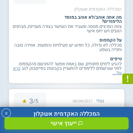
המכללה האקדמית אשקלון
מה אתה אוהב/לא אוהב במוסד
הלימודים?
צוות המרצים מנוסה ומעביר את השיעור בצורה מעניינת, מבחנים
הוגנים ויש יחס אישי
על הקמפוס
מכללה לא גדולה, כל חודש יש פעילויות והופעות. אווירה טובה
וחנייה בשפע
טיפים
להגיע לימים פתוחים, שם באמת אפשר להתרשם מהקמפוס.
לפני שנרשמים ללימודים להתעניין בקבוצות בפייסבוק לגב
קרא
עוד...
3
5/
נטלי
06/09/2017
×
המכללה האקדמית אשקלון
המכללה האקדמית אשקלון
מה אתה אוהב/לא אוהב במוסד
ייעוץ אישי
הלימודים?
אוהבת: רוב המרצים רוצים בהצלחת הסטודנטים ופועלים לשם