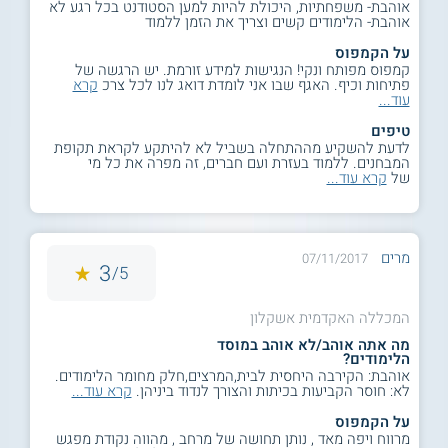
אוהבת- משפחתיות, היכולת להיות למען הסטודנט בכל רגע לא
אוהבת- הלימודים קשים וצריך את הזמן ללמוד
על הקמפוס
קמפוס מפותח ונקי! הנגישות למידע זורמת. יש הרגשה של
פתיחות וכיף. האגף שבו אני לומדת דואג לנו לכל צרכ
קרא
עוד...
טיפים
לדעת להשקיע מההתחלה בשביל לא להיתקע לקראת תקופת
המבחנים. ללמוד בעזרת ועם חברים, זה מפרה את כל מי
של
קרא עוד...
מרים
07/11/2017
3
5/
המכללה האקדמית אשקלון
מה אתה אוהב/לא אוהב במוסד
הלימודים?
אוהבת: הקירבה היחסית לבית,המרצים,חלק מחומר הלימודים.
לא: חוסר הקביעות בכיתות והצורך לנדוד ביניהן.
קרא עוד...
על הקמפוס
מרווח ויפה מאד , נותן תחושה של מרחב , מהווה נקודת מפגש