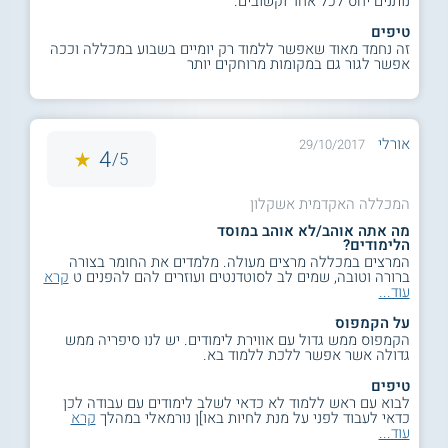
נותנים יחס לכל אחד וקשובים.
טיפים
זה נחמד מאוד שאפשר ללמוד רק יומיים בשבוע במכללה וככה
אפשר לגור גם במקומות מרוחקים יותר
אורלי
29/10/2017
4
5/
המכללה האקדמית אשקלון
מה אתה אוהב/לא אוהב במוסד
הלימודים?
המרצים במכללה מרצים מעולה. מלמדים את החומר בצורה
ברורה וטובה, שמים לב לסוטדנטים ועוזרים להם להפנים ט
קרא
עוד...
על הקמפוס
הקמפוס ממש גדול עם אווירת לימודים. יש לנו סיפריה ממש
גדולה אשר אפשר ללכת ללמוד בא.
טיפים
לבוא עם ראש ללמוד לא כדאי לשלב לימודים עם עבודה לכן
כדאי לעבוד לפני על מנת לחיות באו]ן נורמאלי במהלך
קרא
עוד...