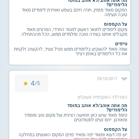
מה אתה אוהב/לא אוהב במוסד
הלימודים?
המקום מאוד מזמין, חניה חינם בשפע ואווירת לימודים מאוד
טובה ונעימה
על הקמפוס
מקום לימודים לתואר ראשון למגזר החרדי, המרצים מאוד
מקבלים אותנו בצורה טובה ומלמדים ממש, הכל מההתחלה
טיפים
שווה מאוד להשקיע בלימודים ממש מגיל צעיר, להקשיב ולקחת
את כל הלימודים באופן רציני
ישי
29/10/2017
4
5/
המכללה האקדמית אשקלון
מה אתה אוהב/לא אוהב במוסד
הלימודים?
נחמד מאוד שיש כאן תחושה רצינית של מקום טוב ומסודר
ומאורגן. יחס נעים לסטודנטים
על הקמפוס
יש פה דשא ומאוד יפה ומאיר פנים המקום האנשים במחלקה