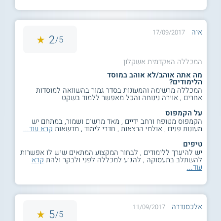
איה
17/09/2017
2
5/
המכללה האקדמית אשקלון
מה אתה אוהב/לא אוהב במוסד
הלימודים?
המכללה מרשימה והמעונות בסדר גמור בהשוואה למוסדות
אחרים , אוירה נינוחה והכל מאפשר ללמוד בשקט
על הקמפוס
הקמפוס מטופח ורחב ידיים , מאד מרשים ושמור, במתחם יש
מעונות פנים , אולמי הרצאות , חדרי לימוד , מדשאות
קרא עוד...
טיפים
יש להיערך ללימודים , לבחור המקצוע המתאים שיש לו אפשרות
להשתלב בתעסוקה , להגיע למכללה לפני ולבקר ולהת
קרא
עוד...
אלכסנדרה
11/09/2017
5
5/