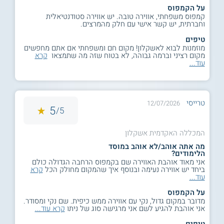
על הקמפוס
קמפוס משפחתי, אווירה טובה. יש אווירה סטודנטיאלית
וחברתית, יש קשר אישי עם חלק מהמרצים.
טיפים
מוזמנות לבוא לאשקלון! מקום חם ומשפחתי אם אתם מחפשים
מקום רציני וברמה גבוהה, לא בטוח שזה מה שתמצאו
קרא
עוד...
טרייסי
12/07/2026
5
5/
המכללה האקדמית אשקלון
מה אתה אוהב/לא אוהב במוסד
הלימודים?
אני מאוד אוהבת האווירה שם בקמפוס הרחבה הגדולה כולם
ביחד יש אווירה נעימה ובנוסף איך שהמקום מחולק הכל
קרא
עוד...
על הקמפוס
מדובר במקום גדול, נקי עם אווירה ממש כיפית. שם נקי ומסודר.
אני אוהבת להגיע לשם אני מרגישה סוג של ניתו
קרא עוד...
טיפים