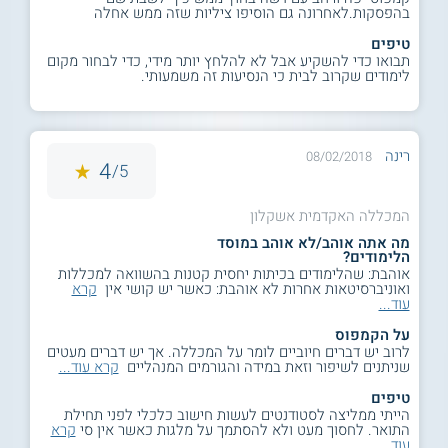
בהפסקות.לאחרונה גם הוסיפו ציליות שזה ממש אחלה
טיפים
תבואו כדי להשקיע אבל לא להלחץ יותר מידי, כדי לבחור מקום
לימודים שקרוב לבית כי הנסיעות זה משמעותי.
רינה
08/02/2018
4
5/
המכללה האקדמית אשקלון
מה אתה אוהב/לא אוהב במוסד
הלימודים?
אוהבת: שהלימודים בכיתות יחסית קטנות בהשוואה למכללות
ואוניברסיטאות אחרות לא אוהבת: כאשר יש קושי אין
קרא
עוד...
על הקמפוס
לרוב יש דברים חיוביים לומר על המכללה. אך יש דברים מעטים
שניתנים לשיפור וזאת במידה והגורמים המנהליים
קרא עוד...
טיפים
הייתי ממליצה לסטודנטים לעשות חישוב כלכלי לפני תחילת
התואר. לחסוך מעט ולא להסתמך על מלגות כאשר אין סי
קרא
עוד...