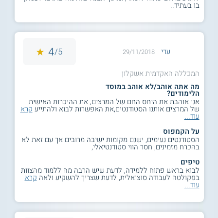
בו בעתיד..
4
5/
עדי
29/11/2018
המכללה האקדמית אשקלון
מה אתה אוהב/לא אוהב במוסד
הלימודים?
אני אוהבת את היחס החם של המרצים, את ההיכרות האישית
של המרצים אותנו הסטודנטים,את האפשרות לבוא ולהתייע
קרא
עוד...
על הקמפוס
הסטודנטים נעימים, ישנם מקומות ישיבה מרובים אך עם זאת לא
בהכרח מזמינים, חסר הווי סטודנטיאלי,
טיפים
לבוא בראש פתוח ללמידה, לדעת שיש הרבה מה ללמוד מהצוות
בפקולטה לעבודה סוציאלית, לדעת שצריך להשקיע ולאה
קרא
עוד...