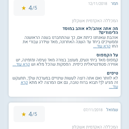
תמר
12/11/2018
4
5/
המכללה האקדמית אשקלון
מה אתה אוהב/לא אוהב במוסד
הלימודים?
אוהבת שאנחנו כיתת אם, כך שהתחברנו בשנה הראושנה
וממשיכים ביחד עד השנה האחרונה, מאד שידרג עבורי את
החו
קרא עוד...
על הקמפוס
קמפוס מאד ביתי ונעים, מעוצב בצורה מאד נעימה ומזמינה, יש
אווירה סטודנטיאלית כיפית. הפסקות שהכל מלא וש
קרא עוד...
טיפים
לא לוותר ואם אתה רוצה לעשות שינויים במערכת שלך, תתעקש
זה מגיע לך! תבוא ברוח טובה, גם אם המרצה לא מתא
קרא
עוד...
שמואל
07/11/2018
4
5/
המכללה האקדמית אשקלון