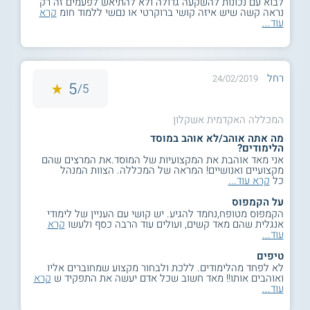
לבוא עם נכונות להשקעה גדולה ולא להתיאש לפעמים זה רק
נראה קשה שיש איזה קושי ברוקרטי או נםשי ללמוד חומ
קרא
עוד...
רחל
24/02/2019
5
5/
המכללה האקדמית אשקלון
מה אתה אוהב/לא אוהב במוסד
הלימודים?
אני מאד אוהבת את המקצועיות של המוסד.את המרצים שהם
מקצועיים ואנושיים! המראה של המכללה. הצוות המנהל
כל
קרא עוד...
על הקמפוס
הקמפוס מטופח,נחמד להגיע. יש קושי עם העניין של לימודי
אנגלית שהם מאד קשים, ועולים עוד הרבה כסף ולעשו
קרא
עוד...
טיפים
לא לפחד מהלימודים. ללכת ולבחור מקצוע שמחוברים אליו
ואוהבים אותו!! מאד חשוב שכל אדם יעשה את התפקיד ש
קרא
עוד...