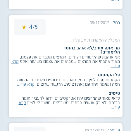
רחל
08/11/2017
4
5/
המכללה האקדמית אשקלון
מה אתה אוהב/לא אוהב במוסד
הלימודים?
אני אוהבת שהלימודים רציניים והמרצים מכבדים את עצמם,
מאוד אהבתי את המרצים שמביאים את עצמם בשיעור ואכפ
קרא
עוד...
על הקמפוס
הקמפוס נעים לעין, מזמין האנשים ידידותיים ואדיבים. הרגשה
חמה ונעימה ויחד עם זאת רצינית. הרגשה שרוצים
קרא עוד...
טיפים
כדאי מאוד שהמרצים יהיו אטרקטיביים וידעו להעביר חומר
בכיתה ולא רק אנשים חכמים ומשכילים. חשוב לי לציין
קרא
עוד...
ישעיהו
08/11/2017