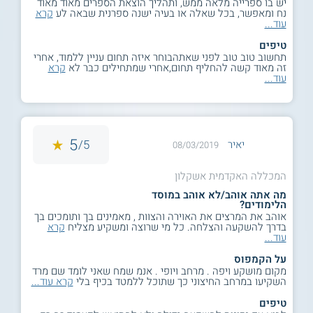
יש בו ספרייה מלאה ממש, ותהליך הוצאת הספרים מאוד מאוד
נח ומאפשר, בכל שאלה או בעיה ישנה ספרנית שבאה לע
קרא
עוד...
טיפים
תחשוב טוב טוב לפני שאתהבוחר איזה תחום עניין ללמוד, אחרי
זה מאוד קשה להחליף תחום,אחרי שמתחילים כבר לא
קרא
עוד...
5
5/
יאיר
08/03/2019
המכללה האקדמית אשקלון
מה אתה אוהב/לא אוהב במוסד
הלימודים?
אוהב את המרצים את האוירה והצוות , מאמינים בך ותומכים בך
בדרך להשקעה והצלחה. כל מי שרוצה ומשקיע מצליח
קרא
עוד...
על הקמפוס
מקום מושקע ויפה . מרחב ויופי . אנמ שמח שאני לומד שם מרד
השקיעו במרחב החיצוני כך שתוכל ללמטד בכיף בלי
קרא עוד...
טיפים