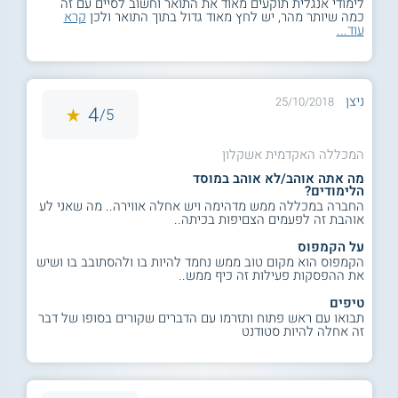
לימודי אנגלית תוקעים מאוד את התואר וחשוב לסיים עם זה
כמה שיותר מהר, יש לחץ מאוד גדול בתוך התואר ולכן
קרא
עוד...
ניצן
25/10/2018
4
5/
המכללה האקדמית אשקלון
מה אתה אוהב/לא אוהב במוסד
הלימודים?
החברה במכללה ממש מדהימה ויש אחלה אווירה.. מה שאני לע
אוהבת זה לפעמים הצםיפות בכיתה..
על הקמפוס
הקמפוס הוא מקום טוב ממש נחמד להיות בו ולהסתובב בו ושיש
את ההפסקות פעילות זה כיף ממש..
טיפים
תבואו עם ראש פתוח ותזרמו עם הדברים שקורים בסופו של דבר
זה אחלה להיות סטודנט