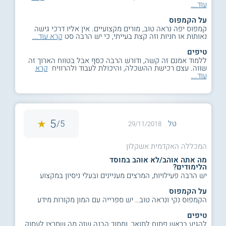
עוד...
על הקמפוס
קמפוס יפה נראה טוב, מורים מקצועיים. אין אליו דרכי גישה
נאותות או חניות וזה קצת בעייתי, כי יש הרבה סט
קרא עוד...
טיפים
ללמוד אמנם זה קשה, ודורש הרבה כסף אבל בטווח הארוך זה
שווה. עצם רכישת ההשכלה, והיכולת לעבוד ולהרוויח
קרא
עוד...
5
5/
טל
29/11/2018
המכללה האקדמית אשקלון
מה אתה אוהב/לא אוהב במוסד
הלימודים?
יש הרבה פעילויות, המרצים מעניינים ובעלי ניסיון במקצוע
על הקמפוס
הקמפוס נקי ונראה טוב.. יש ספרייה עם המון מקורות מידע
טיפים
להגיע בראש פתוח לתואר, ומתוך הבנה שזה מה שתרצו לעסוק