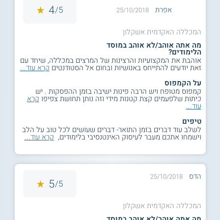
4
5/
אפרת
25/10/2018
המכללה האקדמית אשקלון
מה אתה אוהב/לא אוהב במוסד
הלימודים?
אוהבת את המקצועיות והרצינות של המרצים במכללה, שיחד עם
זאת יודעים להתייחס באנושיות ובחום אל הסטודנטים
קרא עוד...
על הקמפוס
קמפוס מטופח ויש הרבה פינות ישיבה בזמן ההפסקות . יש
כיתות שלפעמים קצת קטנות מידי וזה נותן תחושת צפיפו
קרא
עוד...
טיפים
לשלב עוד דברים בזמן התואר- דברים שעושים לכל טוב על הלב
וישמחו אתכם מעבר לעיסוק האינטנסיבי בלימודים,
קרא עוד...
הדס
25/10/2018
5
5/
המכללה האקדמית אשקלון
מה אתה אוהב/לא אוהב במוסד