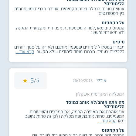
הלימודים?
אנשים טובים,הנהלה וצוות מקסימים. אווירה חברית ומשפחתית
בין הסטודנטים
על הקמפוס
קמפוס טוב מאד,למודה משמעותית מעניינית ומקצועית המקנה
ידע תיאורתי ומעשי
טיפים
תבחרו במסלול לימודים שמעניין אותכם ולא רק על סמך רווחים
כלכליים בעתיד. תבחרו מוסד לימודים שלא מקשה
קרא עוד...
5
5/
אורלי
25/10/2018
המכללה האקדמית אשקלון
מה אתה אוהב/לא אוהב במוסד
הלימודים?
אני אוהבת את האווירה החמה, את המרצים והשיעורים
המעניינים. פחות אוהבת שזו מכללה ולכן זה פחות נחשב
מאו
קרא עוד...
על הקמפוס
קמפוס יפה ורחב עם דשה בחוץ ממש כיף לשבת שם