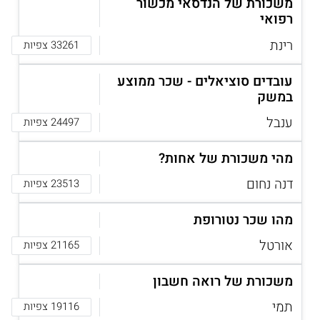
משכורת של הנדסאי מכשור
רפואי
רינת
33261 צפיות
עובדים סוציאלים - שכר ממוצע
במשק
ענבל
24497 צפיות
מהי משכורת של אחות?
15 המקצועות עם הדרישה הגבוהה ביותר לעובדים
דנה נחום
23513 צפיות
מהו שכר נטורופת
אורטל
21165 צפיות
משכורת של רואה חשבון
תמי
19116 צפיות