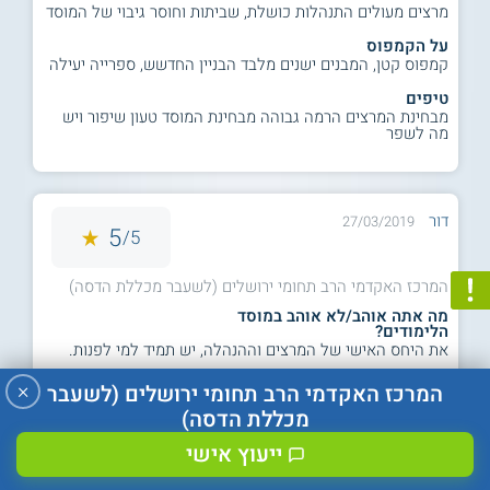
מרצים מעולים התנהלות כושלת, שביתות וחוסר גיבוי של המוסד
על הקמפוס
קמפוס קטן, המבנים ישנים מלבד הבניין החדשש, ספרייה יעילה
טיפים
מבחינת המרצים הרמה גבוהה מבחינת המוסד טעון שיפור ויש
מה לשפר
דור
27/03/2019
5
5/
המרכז האקדמי הרב תחומי ירושלים (לשעבר מכללת הדסה)
מה אתה אוהב/לא אוהב במוסד
הלימודים?
את היחס האישי של המרצים וההנהלה, יש תמיד למי לפנות.
על הקמפוס
×
המרכז האקדמי הרב תחומי ירושלים (לשעבר
המכללה ממוקמת ממש במרכז העיר- נוח להגעה. המכללה
מכללת הדסה)
קטנה ואפשר להתמצא בקלות.
ייעוץ אישי
טיפים
בתארים שהציונים הסופיים בהם לא חשובים- לא לרדוף אחרי
הציונים. לעבור את המבחנים ברוגע.