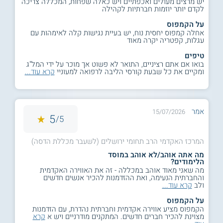
יש מרצים מעולים ואכפתיים ויש כאלה שפחות, המכללה צריכה
לקדם יותר יוזמות חברתיות לקהילה
על הקמפוס
אחלה קמפוס יחסית נוח, יש בעיית נגישות קלה לאימהות עם
עגלות, קפטריה יקרה מאוד
טיפים
בואו אם אתם רציניים, התואר לא פשוט אך מוכר על ידי המל"ג
ומקיים את כל שבעת קורסי הליבה לרפואה למעוניי
קרא עוד...
אמר
15/07/2026
5
5/
המרכז האקדמי הרב תחומי ירושלים (לשעבר מכללת הדסה)
מה אתה אוהב/לא אוהב במוסד
הלימודים?
מה שאני מאוד אוהב במכללה - זה את האווירה האקדמית
והחברתית הנעימה, ואת ההזדמנות להכיר אנשים חדשים
ולב
קרא עוד...
על הקמפוס
הקמפוס מציע אווירה אקדמית וחברתית נהדרת, עם הזדמנות
מצוינת להכיר חברים חדשים. המתקנים מודרניים ויש א
קרא