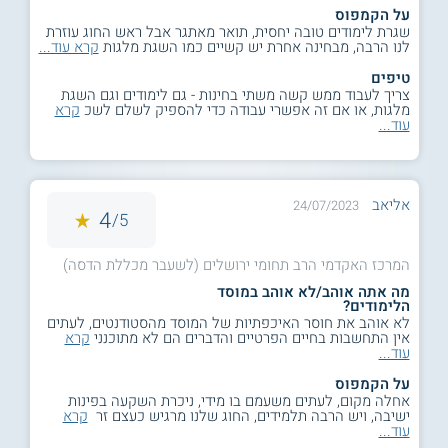
על הקמפוס
שגרת לימודים טובה יחסית, תואר מאתגר אבל ראש החוג עוזרת
לנו הרבה, מבחינה אחרת יש קשיים כמו השגת מלגות
קרא עוד...
טיפים
צריך לעבוד ממש קשה משתי בחינות - גם לימודים וגם השגת
מלגות, או אם זה אפשרי עבודה כדי להספיק לשלם לשכ
קרא
עוד...
אליאב
24/07/2023
4
5/
המרכז האקדמי הרב תחומי ירושלים (לשעבר מכללת הדסה)
מה אתה אוהב/לא אוהב במוסד
הלימודים?
לא אוהב את חוסר האיכפתיות של המוסד מהסטודנטים, לעתים
אין התחשבות בחיים הפרטיים והדברים הם לא מתוכנני
קרא
עוד...
על הקמפוס
אחלה מקום, לעתים משעמם בו מידי, ניכרת השקעה בפינות
ישיבה, ויש הרבה תלמידים, החוג שלנו מרגיש כעצם זר
קרא
עוד...