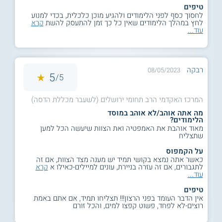
טיפים
לחסוך כסף לפני הלימודים ולהגיע מוכן כלכלית, בכדי למנוע
לחץ במהלך הלימודים שאין כל כך זמן להתעסק להשת
קרא
עוד...
רבקה
08/05/2023
5
5/
המרכז האקדמי הרב תחומי ירושלים (לשעבר מכללת הדסה)
מה אתה אוהב/לא אוהב במוסד
הלימודים?
מאוד אוהבת את האמפטיה ואת הצוות שיעשה הכל למען
שתצליח
על הקמפוס
כאשר אתה נמצא בקושי תמיד יש מענה מצד הצוות, אם זה
לתגבורים, אם זה עזרה בניירת, עונים למיילים-כאילו א
קרא
עוד...
טיפים
אין הדבר העומד בפני הרצון!!! תצליחו תמיד, אם אתם באמת
רוצים-לא לפחד, פשוט קפצו למים, והכל זורם