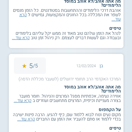
מה אתה אוהב/לא אוהב במוסד
הלימודים?
אוהבת דרכי הלימודים וההתחשבות בסטודנטים. כל הזמן מנסים
לשפר את המכללה בכל החוגים והמקצועות, גמישים ל
קרא
עוד...
טיפים
לנהל את הזמן שלהם טוב מאוד זה ממש יקל עליהם בלימודים
ובעבודה וגם לעשות דברים לעצמם. רק ניהול זמן טוב
קרא עוד...
5
5/
בן
12/02/2024
המרכז האקדמי הרב תחומי ירושלים (לשעבר מכללת הדסה)
מה אתה אוהב/לא אוהב במוסד
הלימודים?
אווירה נעימה, אכפתיות מסגל המרצים והניהול. חומר מועבר
בצורה מעניינת וכיפית, המרצים מתחשבים ועוזרים ב
קרא עוד...
על הקמפוס
מקום נעים ונוח לבוא ללמוד שם, כיף להגיע. הרבה פינות ישיבה
בכדי ללמוד או סתם להעביר את הזמן עם החברים
קרא עוד...
טיפים