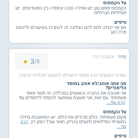
על הקמפוס
הקמפוס ממש טוב יש אווירה טובה ונחמדה בין הסטודנטים. יש
פעילויות חברתיות
טיפים
אם אני יכולה לתת להם המלצה זה להתרכז בשיעורים וליהנות
מכל רגע
ספיר
21/11/2024
3
5/
המרכז האקדמי הרב תחומי ירושלים (לשעבר מכללת הדסה)
מה אתה אוהב/לא אוהב במוסד
הלימודים?
אני אוהבת את החברה והאנשים במכללה, זה תואר מאוד
משפחתי. עם זאת, אני חושבת שאפשר להוסיף ללימודים עוד
קרא עוד...
על הקמפוס
מקום משפחתי, כולם מכירים את כולם. יש התחשבות גדולה
במשרתי המילואים ולנשים בהריון, תואר שכל הזמן רק
קרא
עוד...
טיפים