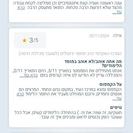
שנה ראשונה ושניה קצת אינטנסיביים וכן ממליצה לקחת עבודה
מהצד שלא דורשת הרבה נוכחות. התואר מתעסק הרבה
קרא
עוד...
אילה
02/11/2024
3
5/
המרכז האקדמי הרב תחומי ירושלים (לשעבר מכללת הדסה)
מה אתה אוהב/לא אוהב במוסד
הלימודים?
אנחנו מתחילים את הסמסטר בתאריך 3/11, היום התאריך 2/11,
והמכללה עדיין לא הודיעו לנו איזה קורסים בזום
קרא עוד...
על הקמפוס
הקמפוס נמצא במרכז העיר, במקום נגיש ונחמד. המרצים הם
אנשים נחמדים, ורובם המוחלט מעביר את החומר הלימוד
קרא
עוד...
טיפים
תשקיעו, זה שווה את זה :) בהתחלה הלימודים קשים, אבל ככל
שעובר הזמן נכנסים לראש ומבינים איך זה עובד.