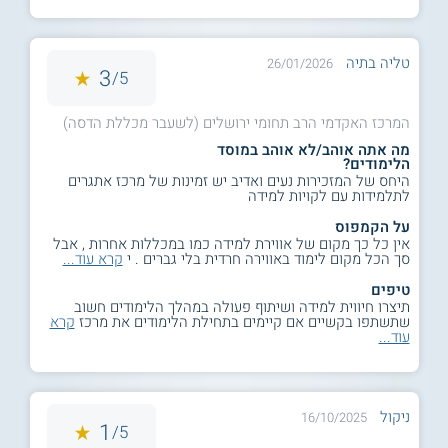
טליה בתיה
26/01/2026
3
5/
המרכז האקדמי הרב תחומי ירושלים (לשעבר מכללת הדסה)
מה אתה אוהב/לא אוהב במוסד
הלימודים?
היחס של המזכירות נעים ואדיב יש זמינות של מרכז אתגרים
לתלמידות עם לקויות למידה
על הקמפוס
אין כל כך מקום של אווירת למידה כמו במכללות אחרות , אבל
סך הכל מקום לימוד באווירה חרדית בלי גברים . י
קרא עוד...
טיפים
תיצרו חיווית למידה ושיתוף פעולה במהלך הלימודים חשוב
שתשתפו בקשיים אם קיימים בתחילת הלימודים את מרכז
קרא
עוד...
ניקול
16/10/2025
1
5/