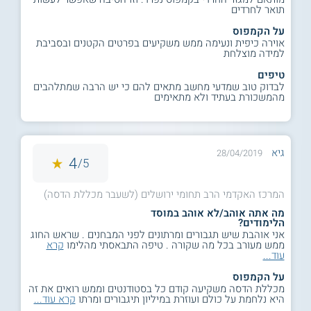
תואר לחרדים
על הקמפוס
אוירה כיפית ונעימה ממש משקיעים בפרטים הקטנים ובסביבת
למידה מוצלחת
טיפים
לבדוק טוב שמדעי מחשב מתאים להם כי יש הרבה שמתלהבים
מהמשכורת בעתיד ולא מתאימים
גיא
28/04/2019
4
5/
המרכז האקדמי הרב תחומי ירושלים (לשעבר מכללת הדסה)
מה אתה אוהב/לא אוהב במוסד
הלימודים?
אני אוהבת שיש תגבורים ומרתונים לפני המבחנים . שראש החוג
ממש מעורב בכל מה שקורה . טיפה התבאסתי מהלימו
קרא
עוד...
על הקמפוס
מכללת הדסה משקיעה קודם כל בסטודנטים וממש רואים את זה
היא נלחמת על כולם ועוזרת במיליון תיגבורים ומרתו
קרא עוד...