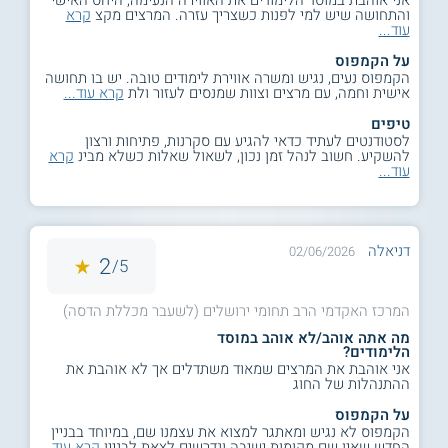
והתחושה שיש למי לפנות כשצריך עזרה. המרצים מקצ
קרא
עוד...
על הקמפוס
הקמפוס נעים, נגיש ומשרה אווירת לימודים טובה. יש בו תחושה
אישית וחמה, עם מרצים וצוות שמנסים לעזור ולת
קרא עוד...
טיפים
לסטודנטים לעתיד כדאי להגיע עם סקרנות, פתיחות ורצון
להשקיע. חשוב לנהל זמן נכון, לשאול שאלות כשלא מבינ
קרא
עוד...
דניאלה
02/06/2026
2
5/
המרכז האקדמי הרב תחומי ירושלים (לשעבר מכללת הדסה)
מה אתה אוהב/לא אוהב במוסד
הלימודים?
אני אוהבת את המרצים שמאוד משתדלים אך לא אוהבת את
ההתנהלות של החוג
על הקמפוס
הקמפוס לא נגיש ומאתגר למצוא את עצמנו שם, במיוחד בבניין
החדש שאין שם מקומות ישיבה ונדרשים לצאת לבניין
קרא עוד...