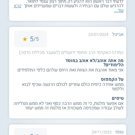
לדעתי דבר ראשון הוא להגיע רק מתוך רצון עצמי לתואר,
להרגיש שלם עם הבחירה ולעשות דברים שמעניינים אותך
קרא
עוד...
אביטל
23/01/2024
5
5/
המרכז האקדמי הרב תחומי ירושלים (לשעבר מכללת הדסה)
מה אתה אוהב/לא אוהב במוסד
הלימודים?
אני מאוד אוהבת את הצוות ואת היחס שלהם כלפי התלמידים
על הקמפוס
ממש אווירה כיפית כולם עוזרים לכולם הרגשה שכיף לבוא
וללמוד
טיפים
אם אפשר מלגות, כי זה ממש הרבה כסף ואני לא ממש מצליחה
לשלב עבודה שמכניסה משכורת אז מלגות זה ממש יעזור
טופז
29/11/2023