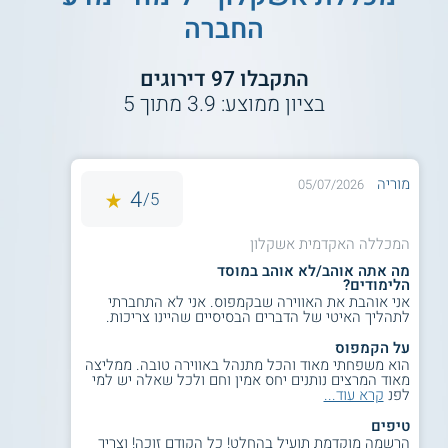
אשקלון.
החברה
הכנה לפיתוח קריירה וללימודים מתקדמים
התקבלו
97
דירוגים
לקראת תום הלימודים פועלים במרכז להכוונה תעסוקתית לחשוף
את הסטודנטים לאפשרויות ההמשך ללימודים מתקדמים ולאפיקי
בציון ממוצע:
3.9
מתוך
5
פיתוח קריירה. הלימודים מקנים כלים להשתלבות בשלל תפקידים
והם מספקים בסיס השכלתי שפותח דלת ללימודים מתקדמים.
בוגרים שמעוניינים להמשיך לתארים מתקדמים יכולים לעשות זאת
מוריה
05/07/2026
בכל מוסד אקדמי בישראל. בפני הבוגרים עומדים אפשרויות
4
5/
מגוונות לתואר שני, כגון תואר שני במנהל ציבורי, תואר שני
בסוציולוגיה ארגונית, תואר שני בלימודי תרבות ותואר שני
באנתרופולוגיה של רפואה.
המכללה האקדמית אשקלון
מה אתה אוהב/לא אוהב במוסד
הלימודים?
למידע נוסף לחצו:
מכללת אשקלון | המכללה
אני אוהבת את האווירה שבקמפוס. אני לא התחברתי
האקדמית אשקלון
לתהליך האיטי של הדברים הבסיסיים שהיינו צריכות.
על הקמפוס
הוא משפחתי מאוד והכל מתנהל באווירה טובה. ממליצה
מאוד המרצים נותנים יחס אמין וחם ולכל שאלה יש למי
לפנ
קרא עוד...
טיפים
הרשמה מוקדמת תועיל בהחלט! כל הקודם זוכה! וצריך