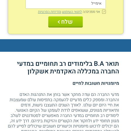
אני מסכים/ה
לתנאי השימוש
ומדיניות הפרטיות
שלח
תואר B.A בלימודים רב תחומיים במדעי
החברה במכללה האקדמית אשקלון
מיומנויות חשובות לחיים
מדעי החברה הם שדה מחקר אשר בוחן את התנהגות האדם
והחברה ומספק כלים מדעיים להעמקה בתפיסות עולם שמעצבות
את חיי היום יום שלנו. לאורך השנים התעצבו גישות, זרמים
ותיאוריות מגוונים, ששואפים לרדת לעומקו של הקיום האנושי.
לימודים רב תחומיים במדעי החברה מאפשרים לסטודנטים לשלב
מגוון תחומי ידע ולחקור את הקשרים והזיקות ביניהם. דרך ידע זה,
הם יכולים לרכוש מיומנויות וכישורים חשובים שיכולים לסייע להם